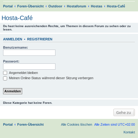
S
Portal
Foren-Übersicht
Outdoor
Hostaforum
Hostas
Hosta-Café
u
Hosta-Café
c
Du hast keine ausreichenden Rechte, um Themen in diesem Forum zu sehen oder zu
h
lesen.
e
ANMELDEN
•
REGISTRIEREN
Benutzername:
Passwort:
Angemeldet bleiben
Meinen Online-Status während dieser Sitzung verbergen
Diese Kategorie hat keine Foren.
Gehe zu
Portal
Foren-Übersicht
Alle Cookies löschen
Alle Zeiten sind
UTC+02:00
Kontakt