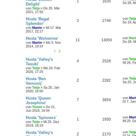
1
1635
So 28. M
Delight'
von
Tetje
»
Do 25. Mär
2021, 17:50
Hosta 'Regal
von
Tetj
2
2748
So 19. A
Splendor'
von
Martin
»
Mi 17. Mai
2017, 22:17
Hosta 'Wolverine'
von
Hor
11
13050
Do 26. M
von
Martin
»
Mo 3. Nov
2014, 19:14
1
2
Hosta 'Valley's
von
Tetj
4
2528
Mi 26. F
Tasuki'
von
Tetje
»
Mo 24. Feb
2020, 17:25
Hosta 'Ben
von
Tetj
2
2282
Sa 25. J
Vernooij'
von
Tetje
»
Sa 25. Jan
2020, 16:50
Hosta 'Queen
von
Mart
7
3659
Di 7. Ja
Josephine'
von
Tonmi
»
Do 21.
Jun 2018, 19:34
Hosta 'Spinners'
von
Mart
1
1930
Mi 25. D
von
Tetje
»
Mi 25. Dez
2019, 16:19
Hosta 'Valley's
von
Tetj
2
2170
Di 24. D