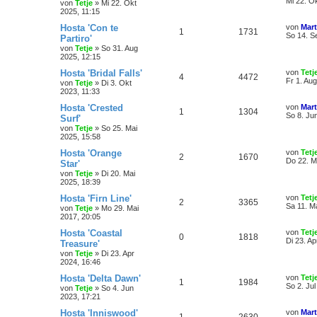
Mi 22. O
von
Tetje
»
Mi 22. Okt
2025, 11:15
Hosta 'Con te
von
Mart
1
1731
So 14. S
Partiro'
von
Tetje
»
So 31. Aug
2025, 12:15
Hosta 'Bridal Falls'
von
Tetj
4
4472
Fr 1. Au
von
Tetje
»
Di 3. Okt
2023, 11:33
Hosta 'Crested
von
Mart
1
1304
So 8. Ju
Surf'
von
Tetje
»
So 25. Mai
2025, 15:58
Hosta 'Orange
von
Tetj
2
1670
Do 22. M
Star'
von
Tetje
»
Di 20. Mai
2025, 18:39
Hosta 'Firn Line'
von
Tetj
2
3365
Sa 11. M
von
Tetje
»
Mo 29. Mai
2017, 20:05
Hosta 'Coastal
von
Tetj
0
1818
Di 23. Ap
Treasure'
von
Tetje
»
Di 23. Apr
2024, 16:46
Hosta 'Delta Dawn'
von
Tetj
1
1984
So 2. Jul
von
Tetje
»
So 4. Jun
2023, 17:21
Hosta 'Inniswood'
von
Mart