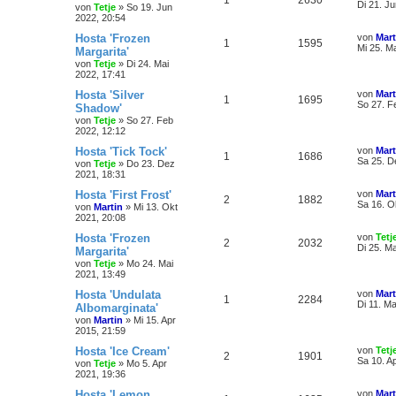
1
2630
Di 21. J
von
Tetje
»
So 19. Jun
2022, 20:54
Hosta 'Frozen
von
Mart
1
1595
Mi 25. M
Margarita'
von
Tetje
»
Di 24. Mai
2022, 17:41
Hosta 'Silver
von
Mart
1
1695
So 27. F
Shadow'
von
Tetje
»
So 27. Feb
2022, 12:12
Hosta 'Tick Tock'
von
Mart
1
1686
Sa 25. D
von
Tetje
»
Do 23. Dez
2021, 18:31
Hosta 'First Frost'
von
Mart
2
1882
Sa 16. O
von
Martin
»
Mi 13. Okt
2021, 20:08
Hosta 'Frozen
von
Tetj
2
2032
Di 25. M
Margarita'
von
Tetje
»
Mo 24. Mai
2021, 13:49
Hosta 'Undulata
von
Mart
1
2284
Di 11. Ma
Albomarginata'
von
Martin
»
Mi 15. Apr
2015, 21:59
Hosta 'Ice Cream'
von
Tetj
2
1901
Sa 10. A
von
Tetje
»
Mo 5. Apr
2021, 19:36
Hosta 'Lemon
von
Mart