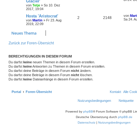
Glacier'
von
Tetje
»
So 10. Dez
2017, 19:04
Hosta 'Aristocrat'
von
Mart
2
2148
Sa 24. A
von
Martin
»
Fr 23. Aug
2019, 22:09
Neues Thema
Zurück zur Foren-Übersicht
BERECHTIGUNGEN IN DIESEM FORUM
Du darfst
keine
neuen Themen in diesem Forum erstellen.
Du darfst
keine
Antworten zu Themen in diesem Forum erstellen.
Du darfst deine Beiträge in diesem Forum
nicht
ändern.
Du darfst deine Beiträge in diesem Forum
nicht
löschen.
Du darfst
keine
Dateianhänge in diesem Forum erstellen.
Portal
Foren-Übersicht
Kontakt
Alle Coo
Nutzungsbedingungen
Netiquette
Powered by
phpBB
® Forum Software © phpBB Lim
Deutsche Übersetzung durch
phpBB.de
Datenschutz
|
Nutzungsbedingungen