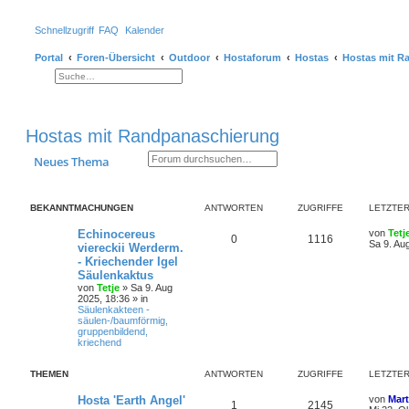
Schnellzugriff
FAQ
Kalender
Portal
Foren-Übersicht
Outdoor
Hostaforum
Hostas
Hostas mit R
Suche
Erweiterte Suche
Hostas mit Randpanaschierung
Suche
Erweiterte Suche
Neues Thema
BEKANNTMACHUNGEN
ANTWORTEN
ZUGRIFFE
LETZTER
Echinocereus
von
Tetj
0
1116
Sa 9. Au
viereckii Werderm.
- Kriechender Igel
Säulenkaktus
von
Tetje
»
Sa 9. Aug
2025, 18:36
» in
Säulenkakteen -
säulen-/baumförmig,
gruppenbildend,
kriechend
THEMEN
ANTWORTEN
ZUGRIFFE
LETZTER
Hosta 'Earth Angel'
von
Mart
1
2145