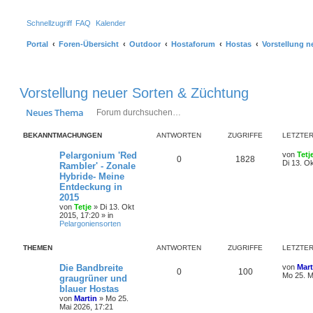
Schnellzugriff
FAQ
Kalender
Portal
Foren-Übersicht
Outdoor
Hostaforum
Hostas
Vorstellung 
Vorstellung neuer Sorten & Züchtung
Suche
Erweiterte Suche
Neues Thema
BEKANNTMACHUNGEN
ANTWORTEN
ZUGRIFFE
LETZTER
Pelargonium 'Red
von
Tetj
0
1828
Di 13. O
Rambler' - Zonale
Hybride- Meine
Entdeckung in
2015
von
Tetje
»
Di 13. Okt
2015, 17:20
» in
Pelargoniensorten
THEMEN
ANTWORTEN
ZUGRIFFE
LETZTER
Die Bandbreite
von
Mart
0
100
Mo 25. M
graugrüner und
blauer Hostas
von
Martin
»
Mo 25.
Mai 2026, 17:21