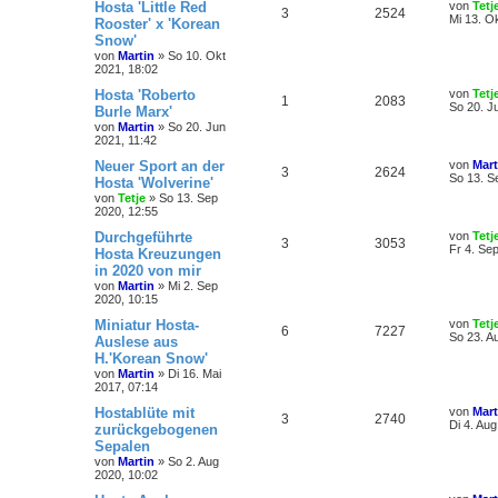
Hosta 'Little Red
von
Tetj
3
2524
Mi 13. O
Rooster' x 'Korean
Snow'
von
Martin
»
So 10. Okt
2021, 18:02
Hosta 'Roberto
von
Tetj
1
2083
So 20. J
Burle Marx'
von
Martin
»
So 20. Jun
2021, 11:42
Neuer Sport an der
von
Mart
3
2624
So 13. S
Hosta 'Wolverine'
von
Tetje
»
So 13. Sep
2020, 12:55
Durchgeführte
von
Tetj
3
3053
Fr 4. Se
Hosta Kreuzungen
in 2020 von mir
von
Martin
»
Mi 2. Sep
2020, 10:15
Miniatur Hosta-
von
Tetj
6
7227
So 23. A
Auslese aus
H.'Korean Snow'
von
Martin
»
Di 16. Mai
2017, 07:14
Hostablüte mit
von
Mart
3
2740
Di 4. Au
zurückgebogenen
Sepalen
von
Martin
»
So 2. Aug
2020, 10:02