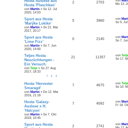
Hosta Auslese aus
von
Mart
2
2703
Mo 13. J
Hosta 'Plaschken'
von
Martin
»
So 12. Jul
2020, 14:03
Sport aus Hosta
von
Mart
5
3960
So 5. Jul
'Marýke Lokike'
von
Martin
»
So 21. Mai
2017, 20:17
Sport aus Hosta
von
Mart
0
2140
So 7. Ju
'Lime Fizz'
von
Martin
»
So 7. Jun
2020, 14:00
Tetjes Hosta
von
Tetj
21
11357
So 17. M
Neuzüchtungen -
Ein Versuch
von
Tetje
»
So 27. Aug
2017, 18:33
1
2
3
Hosta 'Hervester
von
Tetj
7
4675
So 10. M
Smaragd'
von
Martin
»
Do 12. Mai
2016, 21:18
Hosta 'Galaxy-
von
Mart
7
4092
Fr 18. O
Auslese x H.
'Halcyon'
von
Martin
»
So 7. Okt
2018, 10:45
Sport aus Hosta
von
Mart
2
2741
Mo 12. A