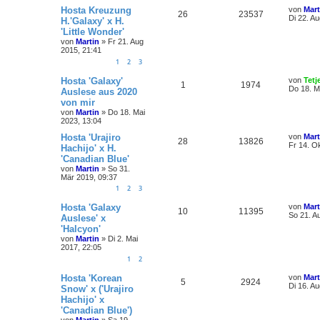
Hosta Kreuzung
von
Mart
26
23537
Di 22. A
H.'Galaxy' x H.
'Little Wonder'
von
Martin
»
Fr 21. Aug
2015, 21:41
1
2
3
Hosta 'Galaxy'
von
Tetj
1
1974
Do 18. M
Auslese aus 2020
von mir
von
Martin
»
Do 18. Mai
2023, 13:04
Hosta 'Urajiro
von
Mart
28
13826
Fr 14. O
Hachijo' x H.
'Canadian Blue'
von
Martin
»
So 31.
Mär 2019, 09:37
1
2
3
Hosta 'Galaxy
von
Mart
10
11395
So 21. A
Auslese' x
'Halcyon'
von
Martin
»
Di 2. Mai
2017, 22:05
1
2
Hosta 'Korean
von
Mart
5
2924
Di 16. A
Snow' x ('Urajiro
Hachijo' x
'Canadian Blue')
von
Martin
»
Sa 19.