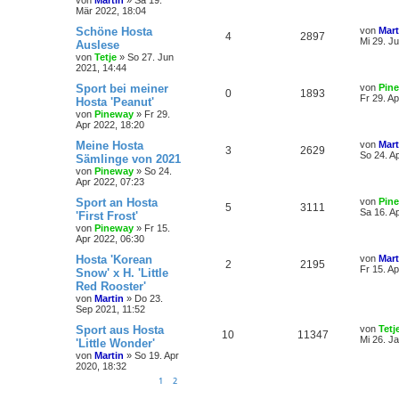
Mär 2022, 18:04
Schöne Hosta
von
Mart
4
2897
Mi 29. J
Auslese
von
Tetje
»
So 27. Jun
2021, 14:44
Sport bei meiner
von
Pin
0
1893
Fr 29. A
Hosta 'Peanut'
von
Pineway
»
Fr 29.
Apr 2022, 18:20
Meine Hosta
von
Mart
3
2629
So 24. A
Sämlinge von 2021
von
Pineway
»
So 24.
Apr 2022, 07:23
Sport an Hosta
von
Pin
5
3111
Sa 16. A
'First Frost'
von
Pineway
»
Fr 15.
Apr 2022, 06:30
Hosta 'Korean
von
Mart
2
2195
Fr 15. A
Snow' x H. 'Little
Red Rooster'
von
Martin
»
Do 23.
Sep 2021, 11:52
Sport aus Hosta
von
Tetj
10
11347
Mi 26. J
'Little Wonder'
von
Martin
»
So 19. Apr
2020, 18:32
1
2