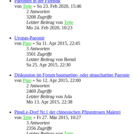
Paeonien in der Floristik
von
Tetje
»
So 23. Feb 2020, 15:46
2
Antworten
3208
Zugriffe
Letzter Beitrag
von
Tetje
Mo 24. Feb 2020, 10:23
Uropas-Paeonie
von
Pipo
»
Sa 11. Apr 2015, 22:45
3
Antworten
3501
Zugriffe
Letzter Beitrag
von
Bernd
Sa 25. Apr 2015, 22:30
Diskussion im Forum baumartige- oder strauchartige Paeonie
von
Pipo
»
So 12. Apr 2015, 22:00
2
Antworten
2469
Zugriffe
Letzter Beitrag
von
Ada
Mo 13. Apr 2015, 22:38
PingLe-Dorf Nr.1 der chinesischen Pfingstrosen Malerei
von
Tetje
»
Fr 27. Mär 2015, 10:27
3
Antworten
2356
Zugriffe
Letzter Beitrag
von
Tetje