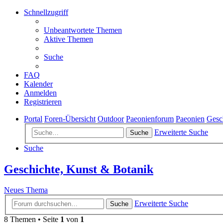
Schnellzugriff
Unbeantwortete Themen
Aktive Themen
Suche
FAQ
Kalender
Anmelden
Registrieren
Portal
Foren-Übersicht
Outdoor
Paeonienforum
Paeonien
Gesc
Erweiterte Suche
Suche
Suche
Geschichte, Kunst & Botanik
Neues Thema
Erweiterte Suche
Suche
8 Themen • Seite
1
von
1