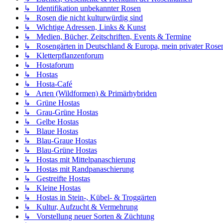
↳ Identifikation unbekannter Rosen
↳ Rosen die nicht kulturwürdig sind
↳ Wichtige Adressen, Links & Kunst
↳ Medien, Bücher, Zeitschriften, Events & Termine
↳ Rosengärten in Deutschland & Europa, mein privater Rosen
↳ Kletterpflanzenforum
↳ Hostaforum
↳ Hostas
↳ Hosta-Café
↳ Arten (Wildformen) & Primärhybriden
↳ Grüne Hostas
↳ Grau-Grüne Hostas
↳ Gelbe Hostas
↳ Blaue Hostas
↳ Blau-Graue Hostas
↳ Blau-Grüne Hostas
↳ Hostas mit Mittelpanaschierung
↳ Hostas mit Randpanaschierung
↳ Gestreifte Hostas
↳ Kleine Hostas
↳ Hostas in Stein-, Kübel- & Troggärten
↳ Kultur, Aufzucht & Vermehrung
↳ Vorstellung neuer Sorten & Züchtung