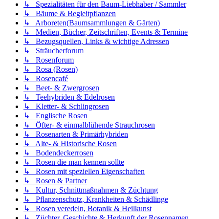
↳ Spezialitäten für den Baum-Liebhaber / Sammler
↳ Bäume & Begleitpflanzen
↳ Arboreten(Baumsammlungen & Gärten)
↳ Medien, Bücher, Zeitschriften, Events & Termine
↳ Bezugsquellen, Links & wichtige Adressen
↳ Sträucherforum
↳ Rosenforum
↳ Rosa (Rosen)
↳ Rosencafé
↳ Beet- & Zwergrosen
↳ Teehybriden & Edelrosen
↳ Kletter- & Schlingrosen
↳ Englische Rosen
↳ Öfter- & einmalblühende Strauchrosen
↳ Rosenarten & Primärhybriden
↳ Alte- & Historische Rosen
↳ Bodendeckerrosen
↳ Rosen die man kennen sollte
↳ Rosen mit speziellen Eigenschaften
↳ Rosen & Partner
↳ Kultur, Schnittmaßnahmen & Züchtung
↳ Pflanzenschutz, Krankheiten & Schädlinge
↳ Rosen veredeln, Botanik & Heilkunst
↳ Züchter, Geschichte & Herkunft der Rosennamen