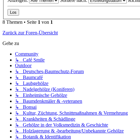
Anzeigen:
Sortiere nach:
Richt
8 Themen • Seite
1
von
1
Zurück zur Foren-Übersicht
Gehe zu
Community
↳ Café Smile
Outdoor
↳ Deutsches-Baumschutz-Forum
↳ Baumcafé
↳ Laubgehölze
↳ Nadelgehölze (Koniferen)
↳ Einheimische Gehölze
↳ Baumdenkmäler & -veteranen
↳ Bonsai
↳ Kultur, Züchtung, Schnittmaßnahmen & Vermehrung
↳ Krankheiten & Schädlinge
↳ Gehölze in der Volksmedizin & Geschichte
↳ Holzlagerung & -bearbeitung/Unbekannte Gehölze
↳ Botanik & Identifikation