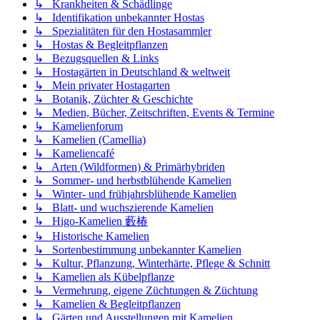
↳ Krankheiten & Schädlinge
↳ Identifikation unbekannter Hostas
↳ Spezialitäten für den Hostasammler
↳ Hostas & Begleitpflanzen
↳ Bezugsquellen & Links
↳ Hostagärten in Deutschland & weltweit
↳ Mein privater Hostagarten
↳ Botanik, Züchter & Geschichte
↳ Medien, Bücher, Zeitschriften, Events & Termine
↳ Kamelienforum
↳ Kamelien (Camellia)
↳ Kameliencafé
↳ Arten (Wildformen) & Primärhybriden
↳ Sommer- und herbstblühende Kamelien
↳ Winter- und frühjahrsblühende Kamelien
↳ Blatt- und wuchszierende Kamelien
↳ Higo-Kamelien 藪椿
↳ Historische Kamelien
↳ Sortenbestimmung unbekannter Kamelien
↳ Kultur, Pflanzung, Winterhärte, Pflege & Schnitt
↳ Kamelien als Kübelpflanze
↳ Vermehrung, eigene Züchtungen & Züchtung
↳ Kamelien & Begleitpflanzen
↳ Gärten und Ausstellungen mit Kamelien