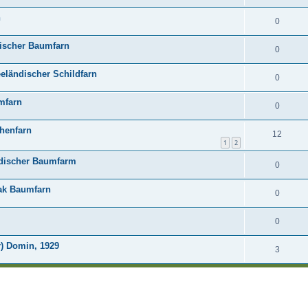
n
0
alischer Baumfarn
0
eeländischer Schildfarn
0
mfarn
0
chenfarn
12
1
2
ndischer Baumfarm
0
wak Baumfarn
0
0
r) Domin, 1929
3