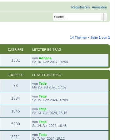
Registrieren
Anmelden
Suche
Erweiterte Suche
14 Themen • Seite
1
von
1
ZUGRIFFE
LETZTER BEITRAG
von
Adriana
1331
Sa 16. Dez 2017, 20:54
ZUGRIFFE
LETZTER BEITRAG
von
Tetje
73
Mo 20. Jul 2026, 17:57
von
Tetje
1834
So 15. Dez 2024, 12:09
von
Tetje
1845
So 13. Okt 2024, 13:16
von
Tetje
5230
So 14. Apr 2024, 16:48
von
Tetje
3211
So 7. Apr 2024, 19:12