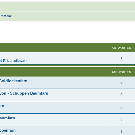
umfarne
Suche
ANTWORTEN
1
und Rhizompflanzen
ANTWORTEN
Goldlockenfarn
0
Tryon - Schuppen Baumfarn
0
arn
0
Baumfarn
6
ippenfarn
1