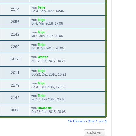
von
Tetje
2574
So 4. Sep 2022, 14:46
von
Tetje
2956
Di 6. Mär 2018, 17:06
von
Tetje
2142
Mi 7. Jun 2017, 20:06
von
Tetje
2266
Di 18. Apr 2017, 20:05
von
Walter
14275
So 12. Feb 2017, 10:21
von
Tetje
2011
Do 22. Dez 2016, 16:21
von
Tetje
2279
So 31. Jul 2016, 17:21
von
Tetje
2142
So 17. Jan 2016, 20:10
von
Hiodoshi
3008
Do 22. Jan 2015, 20:08
14 Themen • Seite
1
von
1
Gehe zu