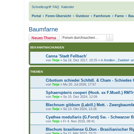
Schnellzugriff
FAQ
Kalender
Portal
Foren-Übersicht
Outdoor
Farnforum
Farne
Ba
Baumfarne
Suche
Erweiterte 
Neues Thema
BEKANNTMACHUNGEN
Canna 'Stadt Fellbach'
von
Tetje
»
Sa 16. Dez 2017, 19:25
» in
Knollen-, Zwiebel- 
THEMEN
Cibotium schiedei Schltdl. & Cham - Schiedes 
von
Tetje
»
Mo 20. Jul 2026, 17:57
Sphaeropteris cooperi (Hook. ex F.Muell.) RM
von
Tetje
»
So 15. Dez 2024, 12:09
Blechnum gibbum (Labill.) Mett. - Zwergbaumf
von
Tetje
»
So 13. Okt 2024, 13:16
Cyathea medullaris (G.Forst) Sw. - Schwarzer 
von
Tetje
»
Fr 4. Nov 2016, 08:41
Blechum brasiliense G.Don - Brasilianischer R
von
Tetje
»
Sa 11. Mär 2023, 15:21