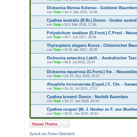
Dicksonia fibrosa Kolenso - Goldener Baumfar
von
Tetje
»
So 4. Sep 2022, 14:46
Cyathea australis (R.Br.) Domin - Grober austr
von
Tetje
»
Di 6. Mär 2018, 17:06
Polystichum vestitum (G.Forst.) C.Presl - Neus
von
Tetje
»
Mi 7. Jun 2017, 20:06
Thyrsopteris elegans Kunze - Chilenischer Bau
von
Tetje
»
Di 18. Apr 2017, 20:05
Dicksonia antarctica Labill. - Australischer Tas
von
Tetje
»
Mi 8. Jul 2015, 20:47
Dicksonia squarrosa (G.Forst.) Sw. - Neuseelä
von
Tetje
»
Do 22. Dez 2016, 16:21
Alsophila incisoserrata (Copel.) C. Chr. - Sara
von
Tetje
»
So 31. Jul 2016, 17:21
Cyathea brownii Domin - Norfolk Baumfarn
von
Tetje
»
So 17. Jan 2016, 20:10
Cyathea cooperi (W. J. Hooker ex F. von Muelle
von
Tetje
»
Mi 21. Jan 2015, 16:51
Neues Thema
Zurück zur Foren-Übersicht