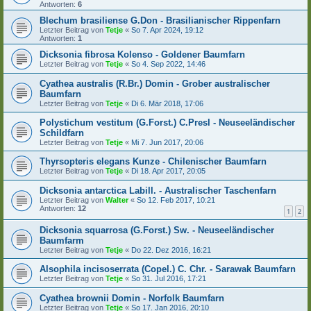
Antworten:
6
Blechum brasiliense G.Don - Brasilianischer Rippenfarn
Letzter Beitrag von
Tetje
«
So 7. Apr 2024, 19:12
Antworten:
1
Dicksonia fibrosa Kolenso - Goldener Baumfarn
Letzter Beitrag von
Tetje
«
So 4. Sep 2022, 14:46
Cyathea australis (R.Br.) Domin - Grober australischer
Baumfarn
Letzter Beitrag von
Tetje
«
Di 6. Mär 2018, 17:06
Polystichum vestitum (G.Forst.) C.Presl - Neuseeländischer
Schildfarn
Letzter Beitrag von
Tetje
«
Mi 7. Jun 2017, 20:06
Thyrsopteris elegans Kunze - Chilenischer Baumfarn
Letzter Beitrag von
Tetje
«
Di 18. Apr 2017, 20:05
Dicksonia antarctica Labill. - Australischer Taschenfarn
Letzter Beitrag von
Walter
«
So 12. Feb 2017, 10:21
Antworten:
12
1
2
Dicksonia squarrosa (G.Forst.) Sw. - Neuseeländischer
Baumfarm
Letzter Beitrag von
Tetje
«
Do 22. Dez 2016, 16:21
Alsophila incisoserrata (Copel.) C. Chr. - Sarawak Baumfarn
Letzter Beitrag von
Tetje
«
So 31. Jul 2016, 17:21
Cyathea brownii Domin - Norfolk Baumfarn
Letzter Beitrag von
Tetje
«
So 17. Jan 2016, 20:10