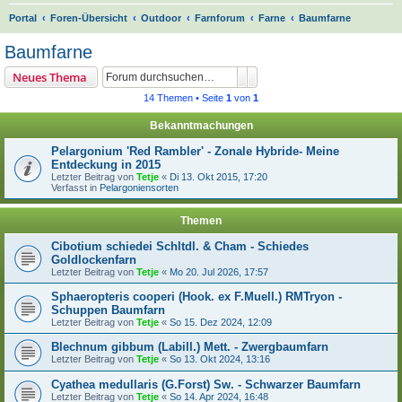
S
Portal
Foren-Übersicht
Outdoor
Farnforum
Farne
Baumfarne
u
Baumfarne
c
Suche
Erweiterte Suche
Neues Thema
h
14 Themen • Seite
1
von
1
e
Bekanntmachungen
Pelargonium 'Red Rambler' - Zonale Hybride- Meine
Entdeckung in 2015
Letzter Beitrag von
Tetje
«
Di 13. Okt 2015, 17:20
Verfasst in
Pelargoniensorten
Themen
Cibotium schiedei Schltdl. & Cham - Schiedes
Goldlockenfarn
Letzter Beitrag von
Tetje
«
Mo 20. Jul 2026, 17:57
Sphaeropteris cooperi (Hook. ex F.Muell.) RMTryon -
Schuppen Baumfarn
Letzter Beitrag von
Tetje
«
So 15. Dez 2024, 12:09
Blechnum gibbum (Labill.) Mett. - Zwergbaumfarn
Letzter Beitrag von
Tetje
«
So 13. Okt 2024, 13:16
Cyathea medullaris (G.Forst) Sw. - Schwarzer Baumfarn
Letzter Beitrag von
Tetje
«
So 14. Apr 2024, 16:48