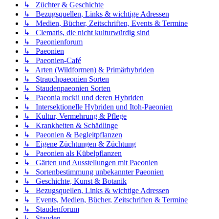
↳ Züchter & Geschichte
↳ Bezugsquellen, Links & wichtige Adressen
↳ Medien, Bücher, Zeitschriften, Events & Termine
↳ Clematis, die nicht kulturwürdig sind
↳ Paeonienforum
↳ Paeonien
↳ Paeonien-Café
↳ Arten (Wildformen) & Primärhybriden
↳ Strauchpaeonien Sorten
↳ Staudenpaeonien Sorten
↳ Paeonia rockii und deren Hybriden
↳ Intersektionelle Hybriden und Itoh-Paeonien
↳ Kultur, Vermehrung & Pflege
↳ Krankheiten & Schädlinge
↳ Paeonien & Begleitpflanzen
↳ Eigene Züchtungen & Züchtung
↳ Paeonien als Kübelpflanzen
↳ Gärten und Ausstellungen mit Paeonien
↳ Sortenbestimmung unbekannter Paeonien
↳ Geschichte, Kunst & Botanik
↳ Bezugsquellen, Links & wichtige Adressen
↳ Events, Medien, Bücher, Zeitschriften & Termine
↳ Staudenforum
↳ Stauden