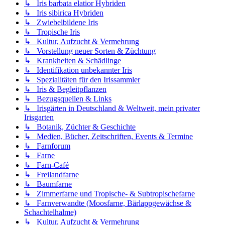
↳ Iris barbata elatior Hybriden
↳ Iris sibirica Hybriden
↳ Zwiebelbildene Iris
↳ Tropische Iris
↳ Kultur, Aufzucht & Vermehrung
↳ Vorstellung neuer Sorten & Züchtung
↳ Krankheiten & Schädlinge
↳ Identifikation unbekannter Iris
↳ Spezialitäten für den Irissammler
↳ Iris & Begleitpflanzen
↳ Bezugsquellen & Links
↳ Irisgärten in Deutschland & Weltweit, mein privater
Irisgarten
↳ Botanik, Züchter & Geschichte
↳ Medien, Bücher, Zeitschriften, Events & Termine
↳ Farnforum
↳ Farne
↳ Farn-Café
↳ Freilandfarne
↳ Baumfarne
↳ Zimmerfarne und Tropische- & Subtropischefarne
↳ Farnverwandte (Moosfarne, Bärlappgewächse &
Schachtelhalme)
↳ Kultur, Aufzucht & Vermehrung