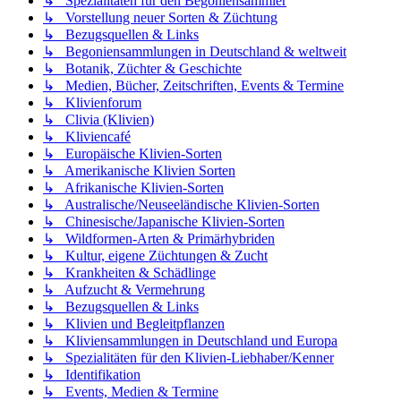
↳ Spezialitäten für den Begoniensammler
↳ Vorstellung neuer Sorten & Züchtung
↳ Bezugsquellen & Links
↳ Begoniensammlungen in Deutschland & weltweit
↳ Botanik, Züchter & Geschichte
↳ Medien, Bücher, Zeitschriften, Events & Termine
↳ Klivienforum
↳ Clivia (Klivien)
↳ Kliviencafé
↳ Europäische Klivien-Sorten
↳ Amerikanische Klivien Sorten
↳ Afrikanische Klivien-Sorten
↳ Australische/Neuseeländische Klivien-Sorten
↳ Chinesische/Japanische Klivien-Sorten
↳ Wildformen-Arten & Primärhybriden
↳ Kultur, eigene Züchtungen & Zucht
↳ Krankheiten & Schädlinge
↳ Aufzucht & Vermehrung
↳ Bezugsquellen & Links
↳ Klivien und Begleitpflanzen
↳ Kliviensammlungen in Deutschland und Europa
↳ Spezialitäten für den Klivien-Liebhaber/Kenner
↳ Identifikation
↳ Events, Medien & Termine