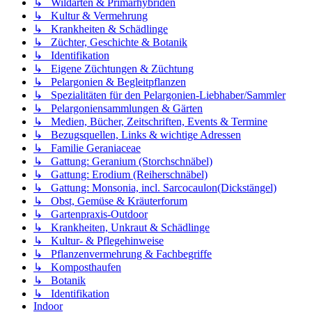
↳ Wildarten & Primärhybriden
↳ Kultur & Vermehrung
↳ Krankheiten & Schädlinge
↳ Züchter, Geschichte & Botanik
↳ Identifikation
↳ Eigene Züchtungen & Züchtung
↳ Pelargonien & Begleitpflanzen
↳ Spezialitäten für den Pelargonien-Liebhaber/Sammler
↳ Pelargoniensammlungen & Gärten
↳ Medien, Bücher, Zeitschriften, Events & Termine
↳ Bezugsquellen, Links & wichtige Adressen
↳ Familie Geraniaceae
↳ Gattung: Geranium (Storchschnäbel)
↳ Gattung: Erodium (Reiherschnäbel)
↳ Gattung: Monsonia, incl. Sarcocaulon(Dickstängel)
↳ Obst, Gemüse & Kräuterforum
↳ Gartenpraxis-Outdoor
↳ Krankheiten, Unkraut & Schädlinge
↳ Kultur- & Pflegehinweise
↳ Pflanzenvermehrung & Fachbegriffe
↳ Komposthaufen
↳ Botanik
↳ Identifikation
Indoor