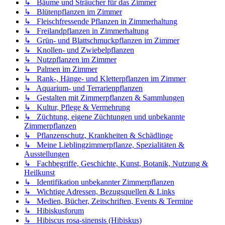
↳ Bäume und Sträucher für das Zimmer
↳ Blütenpflanzen im Zimmer
↳ Fleischfressende Pflanzen in Zimmerhaltung
↳ Freilandpflanzen in Zimmerhaltung
↳ Grün- und Blattschmuckpflanzen im Zimmer
↳ Knollen- und Zwiebelpflanzen
↳ Nutzpflanzen im Zimmer
↳ Palmen im Zimmer
↳ Rank-, Hänge- und Kletterpflanzen im Zimmer
↳ Aquarium- und Terrarienpflanzen
↳ Gestalten mit Zimmerpflanzen & Sammlungen
↳ Kultur, Pflege & Vermehrung
↳ Züchtung, eigene Züchtungen und unbekannte
Zimmerpflanzen
↳ Pflanzenschutz, Krankheiten & Schädlinge
↳ Meine Lieblingzimmerpflanze, Spezialitäten &
Ausstellungen
↳ Fachbegriffe, Geschichte, Kunst, Botanik, Nutzung &
Heilkunst
↳ Identifikation unbekannter Zimmerpflanzen
↳ Wichtige Adressen, Bezugsquellen & Links
↳ Medien, Bücher, Zeitschriften, Events & Termine
↳ Hibiskusforum
↳ Hibiscus rosa-sinensis (Hibiskus)