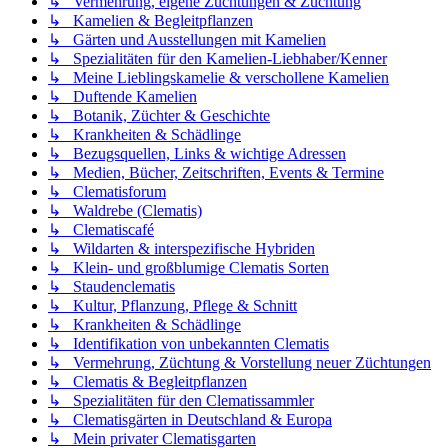
↳ Vermehrung, eigene Züchtungen & Züchtung
↳ Kamelien & Begleitpflanzen
↳ Gärten und Ausstellungen mit Kamelien
↳ Spezialitäten für den Kamelien-Liebhaber/Kenner
↳ Meine Lieblingskamelie & verschollene Kamelien
↳ Duftende Kamelien
↳ Botanik, Züchter & Geschichte
↳ Krankheiten & Schädlinge
↳ Bezugsquellen, Links & wichtige Adressen
↳ Medien, Bücher, Zeitschriften, Events & Termine
↳ Clematisforum
↳ Waldrebe (Clematis)
↳ Clematiscafé
↳ Wildarten & interspezifische Hybriden
↳ Klein- und großblumige Clematis Sorten
↳ Staudenclematis
↳ Kultur, Pflanzung, Pflege & Schnitt
↳ Krankheiten & Schädlinge
↳ Identifikation von unbekannten Clematis
↳ Vermehrung, Züchtung & Vorstellung neuer Züchtungen
↳ Clematis & Begleitpflanzen
↳ Spezialitäten für den Clematissammler
↳ Clematisgärten in Deutschland & Europa
↳ Mein privater Clematisgarten