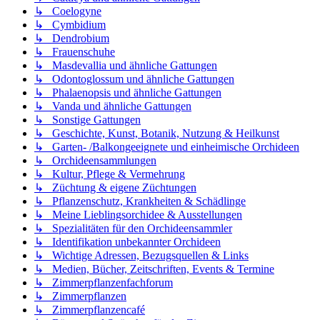
↳ Coelogyne
↳ Cymbidium
↳ Dendrobium
↳ Frauenschuhe
↳ Masdevallia und ähnliche Gattungen
↳ Odontoglossum und ähnliche Gattungen
↳ Phalaenopsis und ähnliche Gattungen
↳ Vanda und ähnliche Gattungen
↳ Sonstige Gattungen
↳ Geschichte, Kunst, Botanik, Nutzung & Heilkunst
↳ Garten- /Balkongeeignete und einheimische Orchideen
↳ Orchideensammlungen
↳ Kultur, Pflege & Vermehrung
↳ Züchtung & eigene Züchtungen
↳ Pflanzenschutz, Krankheiten & Schädlinge
↳ Meine Lieblingsorchidee & Ausstellungen
↳ Spezialitäten für den Orchideensammler
↳ Identifikation unbekannter Orchideen
↳ Wichtige Adressen, Bezugsquellen & Links
↳ Medien, Bücher, Zeitschriften, Events & Termine
↳ Zimmerpflanzenfachforum
↳ Zimmerpflanzen
↳ Zimmerpflanzencafé