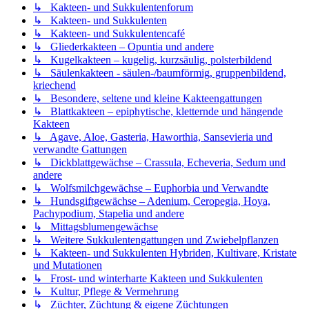
↳ Kakteen- und Sukkulentenforum
↳ Kakteen- und Sukkulenten
↳ Kakteen- und Sukkulentencafé
↳ Gliederkakteen – Opuntia und andere
↳ Kugelkakteen – kugelig, kurzsäulig, polsterbildend
↳ Säulenkakteen - säulen-/baumförmig, gruppenbildend,
kriechend
↳ Besondere, seltene und kleine Kakteengattungen
↳ Blattkakteen – epiphytische, kletternde und hängende
Kakteen
↳ Agave, Aloe, Gasteria, Haworthia, Sansevieria und
verwandte Gattungen
↳ Dickblattgewächse – Crassula, Echeveria, Sedum und
andere
↳ Wolfsmilchgewächse – Euphorbia und Verwandte
↳ Hundsgiftgewächse – Adenium, Ceropegia, Hoya,
Pachypodium, Stapelia und andere
↳ Mittagsblumengewächse
↳ Weitere Sukkulentengattungen und Zwiebelpflanzen
↳ Kakteen- und Sukkulenten Hybriden, Kultivare, Kristate
und Mutationen
↳ Frost- und winterharte Kakteen und Sukkulenten
↳ Kultur, Pflege & Vermehrung
↳ Züchter, Züchtung & eigene Züchtungen