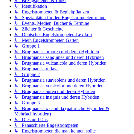
↳ Bezugsquellen & Links
↳ Identifikation
↳ Engelstrompeten & Begleitpflanzen
↳ Spezialitäten für den Engelstrompetenfreund
↳ Events, Medien, Bücher & Termine
↳ Züchter & Geschichte
↳ Deutsches-Engelstrompeten-Lexikon
↳ Mein Engelstrompeten Garten
↳ Gruppe 1
↳ Brugmansia arborea und deren Hybriden
↳ Brugmansia sanguinea und deren Hybriden
↳ Brugmansia vulcanicola und deren Hybriden
↳ Brugmansia x flava
↳ Gruppe 2
↳ Brugmansia suaveolens und deren Hybriden
↳ Brugmansia versicolor und deren Hybriden
↳ Brugmansia aurea und deren Hybriden
↳ Brugmansia insignis und deren Hybriden
↳ Gruppe 3
↳ Brugmansia x candida (natürliche Hybriden &
Mehrfachhybriden)
↳ Dies und Das
↳ Panaschierte Engelstrompeten
↳ Engelstrompeten die man kennen sollte