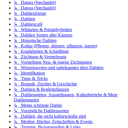
↳ Datura (Stechapfel)
↳ Datura (Stechapfel)
↳ Dahlienforum
↳ Dahlien
↳ Dahliencafé
↳ Wildarten & Primärhybriden
↳ Dahlien Sorten aller Klassen
↳ Historische Dahlien
↳ Kultur (Pflegen, düngen, pflanzen, lagern)
↳ Krankheiten & Schädlinge
↳ Züchtung & Vermehrung
↳ Vorstellung Neu- & eigene Züchtungen
↳ Wissenswertes und unbekanntes über Dahlien
↳ Identifikation
↳ Tipps & Tricks
↳ Botanik, Züchter & Geschichte
↳ Dahlien & Begleitpflanzen
↳ Dahliengärten, Ausstellungen, Kulturbetriebe & Mein
Dahliengarten
↳ Meine schönste Dahlie
↳ Vorzügliche Dahliensorten
↳ Dahlien, die nicht kulturwürdig sind
↳ Medien, Bücher, Zeitschriften & Events
↳ Termine, Bezugsquellen & Links