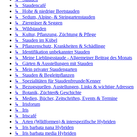
↳ Staudencafé
↳ Hohe & niedrige Beetstauden
↳ Sedum, Alpine- & Steingartenstauden
↳ Ziergräser & Seggen
↳ Wildstauden
↳ Kultur, Pflanzung, Züchtung & Pflege
↳ Stauden im Kübel
↳ Pflanzenschutz, Krankheiten & Schädlinge
↳ Identifikation unbekannter Stauden
↳ Meine Lieblingsstaude - Allgemeiner Beitrag des Monats
↳ Gärten & Ausstellungen mit Stauden
↳ Mein privater Staudengarten
↳ Stauden & Begleitpflanzen
↳ Spezialitäten für Staudenfreunde/Kenner
↳ Bezugsquellen, Austellungen, Links & wichtige Adressen
↳ Botanik, Züchter& Geschichte
↳ Medien, Bücher, Zeitschriften, Events & Termine
↳ Irisforum
↳ Iris
↳ Iriscafé
↳ Arten (Wildformen) & interspezifische Hybriden
↳ Iris barbata nana Hybriden
↳ Iris barbata media Hybriden