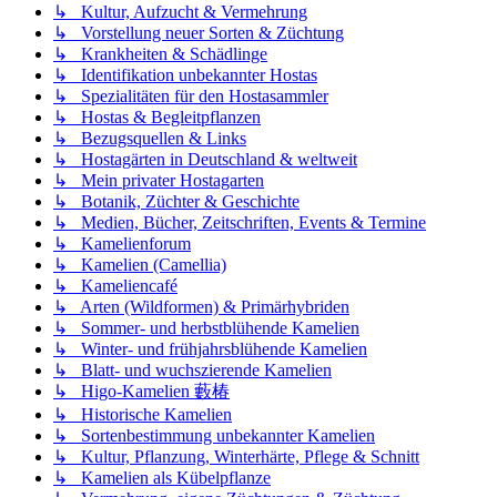
↳ Kultur, Aufzucht & Vermehrung
↳ Vorstellung neuer Sorten & Züchtung
↳ Krankheiten & Schädlinge
↳ Identifikation unbekannter Hostas
↳ Spezialitäten für den Hostasammler
↳ Hostas & Begleitpflanzen
↳ Bezugsquellen & Links
↳ Hostagärten in Deutschland & weltweit
↳ Mein privater Hostagarten
↳ Botanik, Züchter & Geschichte
↳ Medien, Bücher, Zeitschriften, Events & Termine
↳ Kamelienforum
↳ Kamelien (Camellia)
↳ Kameliencafé
↳ Arten (Wildformen) & Primärhybriden
↳ Sommer- und herbstblühende Kamelien
↳ Winter- und frühjahrsblühende Kamelien
↳ Blatt- und wuchszierende Kamelien
↳ Higo-Kamelien 藪椿
↳ Historische Kamelien
↳ Sortenbestimmung unbekannter Kamelien
↳ Kultur, Pflanzung, Winterhärte, Pflege & Schnitt
↳ Kamelien als Kübelpflanze