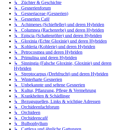
↳ Züchter & Geschichte
↳ Gesnerienforum
↳ Gesneriaceae (Gesnerien)
↳ Gesnerien Café
↳ Achimenes (Schiefteller) und deren Hybriden
↳ Columnea (Rachenrebe) und deren Hybriden
↳ Episcia (Schattenröhre) und deren Hybriden
↳ Gloxinia (Echte Gloxinie) und deren Hybriden
↳ Kohleria (Kohlerie) und deren Hybriden
↳ Petrocosmea und deren Hybriden
↳ Primulina und deren Hybriden
↳ Sinningia (Falsche Gloxinie, Gloxinie) und deren
Hybriden
↳ Streptocarpus (Drehfrucht) und deren Hybriden
↳ Winterharte Gesnerien
↳ Unbekannte und seltene Gesnerien
↳ Kultur, Pflanzung, Pflege & Vermehrung
↳ Krankheiten & Schädlinge
↳ Bezugsquellen, Links & wichtige Adressen
↳ Orchideenfachforum
↳ Orchideen
↳ Orchideencafé
↳ Bulbophyllum
↳ Cattleya und ähnliche Gattungen