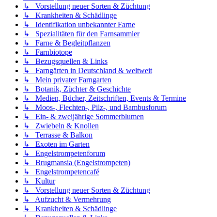
↳ Vorstellung neuer Sorten & Züchtung
↳ Krankheiten & Schädlinge
↳ Identifikation unbekannter Farne
↳ Spezialitäten für den Farnsammler
↳ Farne & Begleitpflanzen
↳ Farnbiotope
↳ Bezugsquellen & Links
↳ Farngärten in Deutschland & weltweit
↳ Mein privater Farngarten
↳ Botanik, Züchter & Geschichte
↳ Medien, Bücher, Zeitschriften, Events & Termine
↳ Moos-, Flechten-, Pilz-, und Bambusforum
↳ Ein- & zweijährige Sommerblumen
↳ Zwiebeln & Knollen
↳ Terrasse & Balkon
↳ Exoten im Garten
↳ Engelstrompetenforum
↳ Brugmansia (Engelstrompeten)
↳ Engelstrompetencafé
↳ Kultur
↳ Vorstellung neuer Sorten & Züchtung
↳ Aufzucht & Vermehrung
↳ Krankheiten & Schädlinge