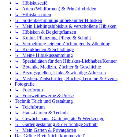
↳ Hibiskuscafé
↳ Arten (Wildformen) & Primärhybriden
↳ Hibiskussorten
↳ Sortenbestimmung unbekannter Hibisken
↳ Mein Lieblingshibiskus & verschollene Hibisken
↳ Hibisken & Begleitpflanzen
↳ Kultur, Pflanzung, Pflege & Schnitt
↳ Vermehrung, eigene Züchtungen & Züchtung
↳ Krankheiten & Schädlinge
↳ Meine Hibiskussammlung
↳ Spezialitäten für den Hibiskus-Liebhaber/Kenner
↳ Botanik, Medizin, Züchter & Geschichte
↳ Bezugsquellen, Links & wichtige Adressen
↳ Medien, Zeitschriften, Bücher, Termine & Events
Fotografie
↳ Fotoforum
↳ Fotowettbewerbe & Preise
Technik,Teich und Gestaltung
↳ Teichforum
↳ Haus-Garten & Technik
↳ Gewächshaus, Gartengeräte & Werkzeuge
↳ Gartengestaltung & der richtige Schnitt
↳ Mein Garten & Privatgärten
Das Grüne Brett (nicht kommerziell)