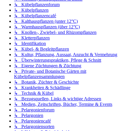
↳ Kübelpflanzenforum
↳ Kübelpflanzen
↳ Kübelpflanzencafé
↳ Kalthauspflanzen (unter 12°C)
↳ Warmhauspflanzen (über 12°C)
↳ Knollen-, Zwiebel- und Rhizompflanzen
↳ Kletterpflanzen
↳ Identifikation
↳ Kübel- & Begleitpflanzen
↳ Kultur, Pflanzung, Aussaat, Anzucht & Vermehrung
↳ Überwinterungspraktiken, Pflege & Schnitt
↳ Eigene Züchtungen & Züchtung
↳ Private- und Botanische Gärten mit
Kübelpflanzensammlungen
↳ Botanik, Züchter & Geschichte
↳ Krankheiten & Schädlinge
↳ Technik & Kübel
↳ Bezugsquellen, Links & wichtige Adressen
↳ Medien, Zeitschriften, Bücher, Termine & Events
↳ Pelargonienforum
↳ Pelargonien
↳ Pelargoniencafé
↳ Pelargoniensorten