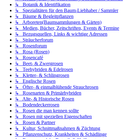
↳ Botanik & Identifikation
↳ Spezialitäten für den Baum-Liebhaber / Sammler
↳ Bäume & Begleitpflanzen
↳ Arboreten(Baumsammlungen & Gärten)
↳ Medien, Bücher, Zeitschriften, Events & Termine
↳ Bezugsquellen, Links & wichtige Adressen
↳ Sträucherforum
↳ Rosenforum
↳ Rosa (Rosen)
↳ Rosencafé
↳ Beet- & Zwergrosen
↳ Teehybriden & Edelrosen
↳ Kletter- & Schlingrosen
↳ Englische Rosen
↳ Öfter- & einmalblühende Strauchrosen
↳ Rosenarten & Primärhybriden
↳ Alte- & Historische Rosen
↳ Bodendeckerrosen
↳ Rosen die man kennen sollte
↳ Rosen mit speziellen Eigenschaften
↳ Rosen & Partner
↳ Kultur, Schnittmaßnahmen & Züchtung
↳ Pflanzenschutz, Krankheiten & Schädlinge