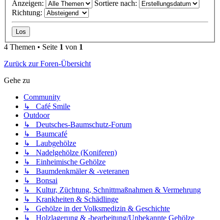
Anzeigen:
Sortiere nach:
Richtung:
4 Themen • Seite
1
von
1
Zurück zur Foren-Übersicht
Gehe zu
Community
↳ Café Smile
Outdoor
↳ Deutsches-Baumschutz-Forum
↳ Baumcafé
↳ Laubgehölze
↳ Nadelgehölze (Koniferen)
↳ Einheimische Gehölze
↳ Baumdenkmäler & -veteranen
↳ Bonsai
↳ Kultur, Züchtung, Schnittmaßnahmen & Vermehrung
↳ Krankheiten & Schädlinge
↳ Gehölze in der Volksmedizin & Geschichte
↳ Holzlagerung & -bearbeitung/Unbekannte Gehölze