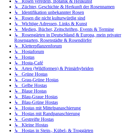
↳ Rosen veredeln, Botanik & Heilkunst
↳ Züchter, Geschichte & Herkunft der Rosennamen
↳ Identifikation unbekannter Rosen
↳ Rosen die nicht kulturwürdig sind
↳ Wichtige Adressen, Links & Kunst
↳ Medien, Bücher, Zeitschriften, Events & Termine
↳ Rosengärten in Deutschland & Europa, mein privater
Rosengarten, Rosenstädte & Rosendörfer
↳ Kletterpflanzenforum
↳ Hostaforum
↳ Hostas
↳ Hosta-Café
↳ Arten (Wildformen) & Primärhybriden
↳ Grüne Hostas
↳ Grau-Grüne Hostas
↳ Gelbe Hostas
↳ Blaue Hostas
↳ Blau-Graue Hostas
↳ Blau-Grüne Hostas
↳ Hostas mit Mittelpanaschierung
↳ Hostas mit Randpanaschierung
↳ Gestreifte Hostas
↳ Kleine Hostas
↳ Hostas in Stein-, Kübel- & Troggärten