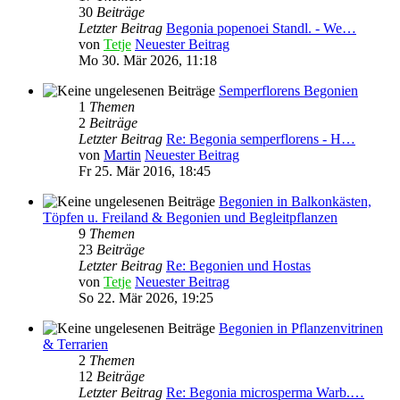
30
Beiträge
Letzter Beitrag
Begonia popenoei Standl. - We…
von
Tetje
Neuester Beitrag
Mo 30. Mär 2026, 11:18
Semperflorens Begonien
1
Themen
2
Beiträge
Letzter Beitrag
Re: Begonia semperflorens - H…
von
Martin
Neuester Beitrag
Fr 25. Mär 2016, 18:45
Begonien in Balkonkästen,
Töpfen u. Freiland & Begonien und Begleitpflanzen
9
Themen
23
Beiträge
Letzter Beitrag
Re: Begonien und Hostas
von
Tetje
Neuester Beitrag
So 22. Mär 2026, 19:25
Begonien in Pflanzenvitrinen
& Terrarien
2
Themen
12
Beiträge
Letzter Beitrag
Re: Begonia microsperma Warb.…