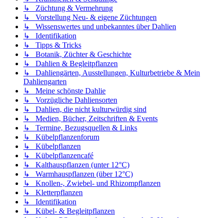
↳ Züchtung & Vermehrung
↳ Vorstellung Neu- & eigene Züchtungen
↳ Wissenswertes und unbekanntes über Dahlien
↳ Identifikation
↳ Tipps & Tricks
↳ Botanik, Züchter & Geschichte
↳ Dahlien & Begleitpflanzen
↳ Dahliengärten, Ausstellungen, Kulturbetriebe & Mein
Dahliengarten
↳ Meine schönste Dahlie
↳ Vorzügliche Dahliensorten
↳ Dahlien, die nicht kulturwürdig sind
↳ Medien, Bücher, Zeitschriften & Events
↳ Termine, Bezugsquellen & Links
↳ Kübelpflanzenforum
↳ Kübelpflanzen
↳ Kübelpflanzencafé
↳ Kalthauspflanzen (unter 12°C)
↳ Warmhauspflanzen (über 12°C)
↳ Knollen-, Zwiebel- und Rhizompflanzen
↳ Kletterpflanzen
↳ Identifikation
↳ Kübel- & Begleitpflanzen