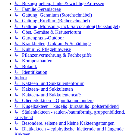
↳ Bezugsquellen, Links & wichtige Adressen
↳ Familie Geraniaceae
↳ Gattung: Geranium (Storchschnäbel)
↳ Gattung: Erodium (Reiherschnäbel)
↳ Gattung: Monsonia, incl. Sarcocaulon(Dickstängel)
↳ Obst, Gemüse & Kräuterforum
↳ Gartenpraxis-Outdoor
↳ Krankheiten, Unkraut & Schädlinge
↳ Kultur- & Pflegehinweise
↳ Pflanzenvermehrung & Fachbegriffe
↳ Komposthaufen
↳ Botanik
↳ Identifikation
Indoor
↳ Kakteen- und Sukkulentenforum
↳ Kakteen- und Sukkulenten
↳ Kakteen- und Sukkulentencafé
↳ Gliederkakteen – Opuntia und andere
↳ Kugelkakteen – kugelig, kurzsäulig, polsterbildend
↳ Säulenkakteen - säulen-/baumförmig, gruppenbildend,
kriechend
↳ Besondere, seltene und kleine Kakteengattungen
↳ Blattkakteen – epiphytische, kletternde und hängende
Kakteen