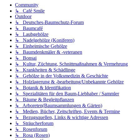
Community
↳ Café Smile
Outdoor
↳ Deutsches-Baumschutz-Forum
↳ Baumcafé
↳ Laubgehölze
↳ Nadelgehölze (Koniferen)
↳ Einheimische Gehölze
↳ Baumdenkmäler & -veteranen
↳ Bonsai
↳ Kultur, Züchtung, Schnittmaßnahmen & Vermehrung
↳ Krankheiten & Schädlinge
↳ Gehölze in der Volksmedizin & Geschichte
↳ Holzlagerung & -bearbeitung/Unbekannte Gehölze
↳ Botanik & Identifikation
↳ Spezialitäten für den Baum-Liebhaber / Sammler
↳ Bäume & Begleitpflanzen
↳ Arboreten(Baumsammlungen & Gärten)
↳ Medien, Bücher, Zeitschriften, Events & Termine
↳ Bezugsquellen, Links & wichtige Adressen
↳ Sträucherforum
↳ Rosenforum
↳ Rosa (Rosen)