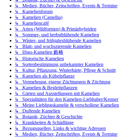
↳ Medien, Bücher, Zeitschriften, Events & Termine
↳ Kamelienforum
↳ Kamelien (Camellia)
↳ Kameliencafé
↳ Arten (Wildformen) & Primärhybriden
↳ Sommer- und herbstblühende Kamelien
↳ Winter- und frühjahrsblühende Kamelien
↳ Blatt- und wuchszierende Kamelien
↳ Higo-Kamelien 藪椿
↳ Historische Kamelien
↳ Sortenbestimmung unbekannter Kamelien
↳ Kultur, Pflanzung, Winterhärte, Pflege & Schnitt
↳ Kamelien als Kübelpflanze
↳ Vermehrung, eigene Züchtungen & Züchtung
↳ Kamelien & Begleitpflanzen
↳ Gärten und Ausstellungen mit Kamelien
↳ Spezialitäten für den Kamelien-Liebhaber/Kenner
↳ Meine Lieblingskamelie & verschollene Kamelien
↳ Duftende Kamelien
↳ Botanik, Züchter & Geschichte
↳ Krankheiten & Schädlinge
↳ Bezugsquellen, Links & wichtige Adressen
↳ Medien, Bücher, Zeitschriften, Events & Termine