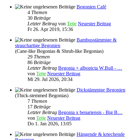
Begonien Café
4
Themen
30
Beiträge
Letzter Beitrag
von
Tetje
Neuester Beitrag
Fr 26. Apr 2019, 15:36
Bambusstämmige &
strauchartige Begonien
(Cane-like Begonias & Shrub-like Begonias)
29
Themen
86
Beiträge
Letzter Beitrag
Begonia × albopicta W.Bull - …
von
Tetje
Neuester Beitrag
Mi 29. Jul 2026, 20:34
Dickstämmige Begonien
(Thick-stemmed Begonias)
7
Themen
17
Beiträge
Letzter Beitrag
Begonia x benariensis - Big B…
von
Tetje
Neuester Beitrag
Do 1. Jan 2026, 13:05
Hängende & kriechende
Begonien