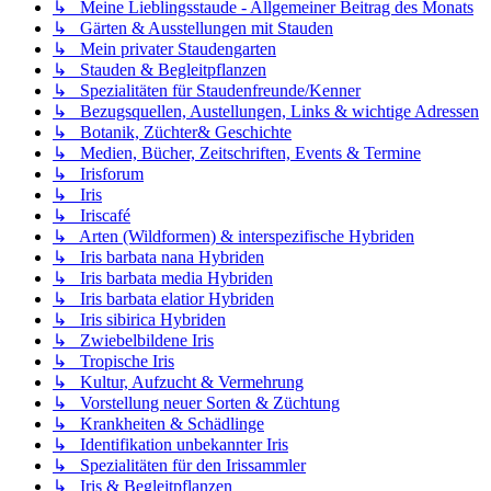
↳ Meine Lieblingsstaude - Allgemeiner Beitrag des Monats
↳ Gärten & Ausstellungen mit Stauden
↳ Mein privater Staudengarten
↳ Stauden & Begleitpflanzen
↳ Spezialitäten für Staudenfreunde/Kenner
↳ Bezugsquellen, Austellungen, Links & wichtige Adressen
↳ Botanik, Züchter& Geschichte
↳ Medien, Bücher, Zeitschriften, Events & Termine
↳ Irisforum
↳ Iris
↳ Iriscafé
↳ Arten (Wildformen) & interspezifische Hybriden
↳ Iris barbata nana Hybriden
↳ Iris barbata media Hybriden
↳ Iris barbata elatior Hybriden
↳ Iris sibirica Hybriden
↳ Zwiebelbildene Iris
↳ Tropische Iris
↳ Kultur, Aufzucht & Vermehrung
↳ Vorstellung neuer Sorten & Züchtung
↳ Krankheiten & Schädlinge
↳ Identifikation unbekannter Iris
↳ Spezialitäten für den Irissammler
↳ Iris & Begleitpflanzen