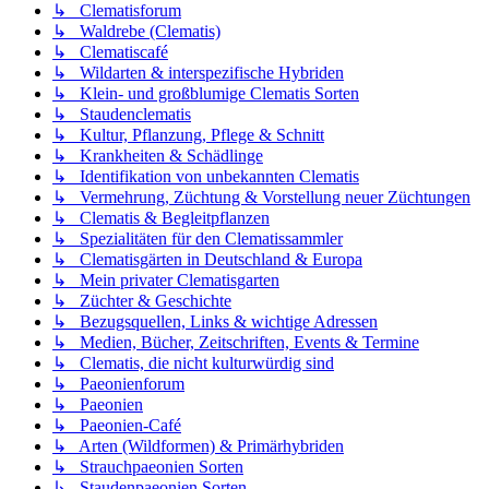
↳ Clematisforum
↳ Waldrebe (Clematis)
↳ Clematiscafé
↳ Wildarten & interspezifische Hybriden
↳ Klein- und großblumige Clematis Sorten
↳ Staudenclematis
↳ Kultur, Pflanzung, Pflege & Schnitt
↳ Krankheiten & Schädlinge
↳ Identifikation von unbekannten Clematis
↳ Vermehrung, Züchtung & Vorstellung neuer Züchtungen
↳ Clematis & Begleitpflanzen
↳ Spezialitäten für den Clematissammler
↳ Clematisgärten in Deutschland & Europa
↳ Mein privater Clematisgarten
↳ Züchter & Geschichte
↳ Bezugsquellen, Links & wichtige Adressen
↳ Medien, Bücher, Zeitschriften, Events & Termine
↳ Clematis, die nicht kulturwürdig sind
↳ Paeonienforum
↳ Paeonien
↳ Paeonien-Café
↳ Arten (Wildformen) & Primärhybriden
↳ Strauchpaeonien Sorten
↳ Staudenpaeonien Sorten