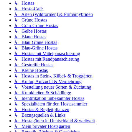
↳ Hostas
↳ Hosta-Café
↳ Arten (Wildformen) & Primärhybriden
↳ Grüne Hostas
↳ Grau-Grüne Hostas
↳ Gelbe Hostas
↳ Blaue Hostas
↳ Blau-Graue Hostas
↳ Blau-Grüne Hostas
↳ Hostas mit Mittelpanaschierung
↳ Hostas mit Randpanaschierung
↳ Gestreifte Hostas
↳ Kleine Hostas
↳ Hostas in Stein-, Kübel- & Troggärten
↳ Kultur, Aufzucht & Vermehrung
↳ Vorstellung neuer Sorten & Züchtung
↳ Krankheiten & Schädlinge
↳ Identifikation unbekannter Hostas
↳ Spezialitäten für den Hostasammler
↳ Hostas & Begleitpflanzen
↳ Bezugsquellen & Links
↳ Hostagärten in Deutschland & weltweit
↳ Mein privater Hostagarten
↳ Botanik, Züchter & Geschichte