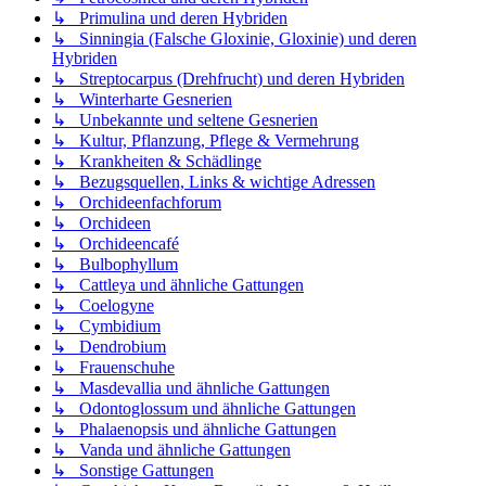
↳ Primulina und deren Hybriden
↳ Sinningia (Falsche Gloxinie, Gloxinie) und deren
Hybriden
↳ Streptocarpus (Drehfrucht) und deren Hybriden
↳ Winterharte Gesnerien
↳ Unbekannte und seltene Gesnerien
↳ Kultur, Pflanzung, Pflege & Vermehrung
↳ Krankheiten & Schädlinge
↳ Bezugsquellen, Links & wichtige Adressen
↳ Orchideenfachforum
↳ Orchideen
↳ Orchideencafé
↳ Bulbophyllum
↳ Cattleya und ähnliche Gattungen
↳ Coelogyne
↳ Cymbidium
↳ Dendrobium
↳ Frauenschuhe
↳ Masdevallia und ähnliche Gattungen
↳ Odontoglossum und ähnliche Gattungen
↳ Phalaenopsis und ähnliche Gattungen
↳ Vanda und ähnliche Gattungen
↳ Sonstige Gattungen