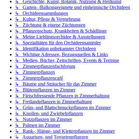
↳ Geschichte, Kunst, Botanik, Nutzung & Heilkunst
↳ Garten- /Balkongeeignete und einheimische Orchideen
↳ Orchideensammlungen
↳ Kultur, Pflege & Vermehrung
↳ Züchtung & eigene Züchtungen
↳ Pflanzenschutz, Krankheiten & Schädlinge
↳ Meine Lieblingsorchidee & Ausstellungen
↳ Spezialitäten für den Orchideensammler
↳ Identifikation unbekannter Orchideen
↳ Wichtige Adressen, Bezugsquellen & Links
↳ Medien, Bücher, Zeitschriften, Events & Termine
↳ Zimmerpflanzenfachforum
↳ Zimmerpflanzen
↳ Zimmerpflanzencafé
↳ Bäume und Sträucher für das Zimmer
↳ Blütenpflanzen im Zimmer
↳ Fleischfressende Pflanzen in Zimmerhaltung
↳ Freilandpflanzen in Zimmerhaltung
↳ Grün- und Blattschmuckpflanzen im Zimmer
↳ Knollen- und Zwiebelpflanzen
↳ Nutzpflanzen im Zimmer
↳ Palmen im Zimmer
↳ Rank-, Hänge- und Kletterpflanzen im Zimmer
↳ Aquarium- und Terrarienpflanzen