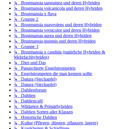
↳ Brugmansia sanguinea und deren Hybriden
↳ Brugmansia vulcanicola und deren Hybriden
↳ Brugmansia x flava
↳ Gruppe 2
↳ Brugmansia suaveolens und deren Hybriden
↳ Brugmansia versicolor und deren Hybriden
↳ Brugmansia aurea und deren Hybriden
↳ Brugmansia insignis und deren Hybriden
↳ Gruppe 3
↳ Brugmansia x candida (natürliche Hybriden &
Mehrfachhybriden)
↳ Dies und Das
↳ Panaschierte Engelstrompeten
↳ Engelstrompeten die man kennen sollte
↳ Datura (Stechapfel)
↳ Datura (Stechapfel)
↳ Dahlienforum
↳ Dahlien
↳ Dahliencafé
↳ Wildarten & Primärhybriden
↳ Dahlien Sorten aller Klassen
↳ Historische Dahlien
↳ Kultur (Pflegen, düngen, pflanzen, lagern)
↳ Krankheiten & Schädlinge