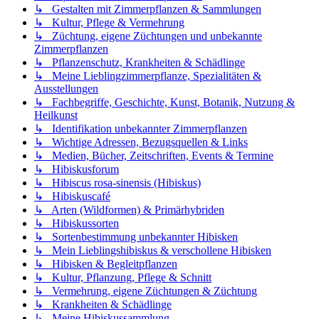
↳ Gestalten mit Zimmerpflanzen & Sammlungen
↳ Kultur, Pflege & Vermehrung
↳ Züchtung, eigene Züchtungen und unbekannte
Zimmerpflanzen
↳ Pflanzenschutz, Krankheiten & Schädlinge
↳ Meine Lieblingzimmerpflanze, Spezialitäten &
Ausstellungen
↳ Fachbegriffe, Geschichte, Kunst, Botanik, Nutzung &
Heilkunst
↳ Identifikation unbekannter Zimmerpflanzen
↳ Wichtige Adressen, Bezugsquellen & Links
↳ Medien, Bücher, Zeitschriften, Events & Termine
↳ Hibiskusforum
↳ Hibiscus rosa-sinensis (Hibiskus)
↳ Hibiskuscafé
↳ Arten (Wildformen) & Primärhybriden
↳ Hibiskussorten
↳ Sortenbestimmung unbekannter Hibisken
↳ Mein Lieblingshibiskus & verschollene Hibisken
↳ Hibisken & Begleitpflanzen
↳ Kultur, Pflanzung, Pflege & Schnitt
↳ Vermehrung, eigene Züchtungen & Züchtung
↳ Krankheiten & Schädlinge
↳ Meine Hibiskussammlung