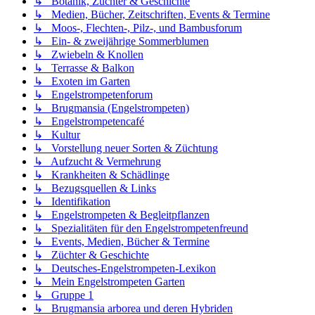
↳ Botanik, Züchter & Geschichte
↳ Medien, Bücher, Zeitschriften, Events & Termine
↳ Moos-, Flechten-, Pilz-, und Bambusforum
↳ Ein- & zweijährige Sommerblumen
↳ Zwiebeln & Knollen
↳ Terrasse & Balkon
↳ Exoten im Garten
↳ Engelstrompetenforum
↳ Brugmansia (Engelstrompeten)
↳ Engelstrompetencafé
↳ Kultur
↳ Vorstellung neuer Sorten & Züchtung
↳ Aufzucht & Vermehrung
↳ Krankheiten & Schädlinge
↳ Bezugsquellen & Links
↳ Identifikation
↳ Engelstrompeten & Begleitpflanzen
↳ Spezialitäten für den Engelstrompetenfreund
↳ Events, Medien, Bücher & Termine
↳ Züchter & Geschichte
↳ Deutsches-Engelstrompeten-Lexikon
↳ Mein Engelstrompeten Garten
↳ Gruppe 1
↳ Brugmansia arborea und deren Hybriden