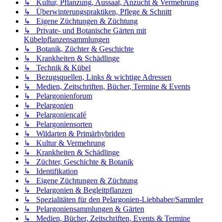
↳ Kultur, Pflanzung, Aussaat, Anzucht & Vermehrung
↳ Überwinterungspraktiken, Pflege & Schnitt
↳ Eigene Züchtungen & Züchtung
↳ Private- und Botanische Gärten mit
Kübelpflanzensammlungen
↳ Botanik, Züchter & Geschichte
↳ Krankheiten & Schädlinge
↳ Technik & Kübel
↳ Bezugsquellen, Links & wichtige Adressen
↳ Medien, Zeitschriften, Bücher, Termine & Events
↳ Pelargonienforum
↳ Pelargonien
↳ Pelargoniencafé
↳ Pelargoniensorten
↳ Wildarten & Primärhybriden
↳ Kultur & Vermehrung
↳ Krankheiten & Schädlinge
↳ Züchter, Geschichte & Botanik
↳ Identifikation
↳ Eigene Züchtungen & Züchtung
↳ Pelargonien & Begleitpflanzen
↳ Spezialitäten für den Pelargonien-Liebhaber/Sammler
↳ Pelargoniensammlungen & Gärten
↳ Medien, Bücher, Zeitschriften, Events & Termine