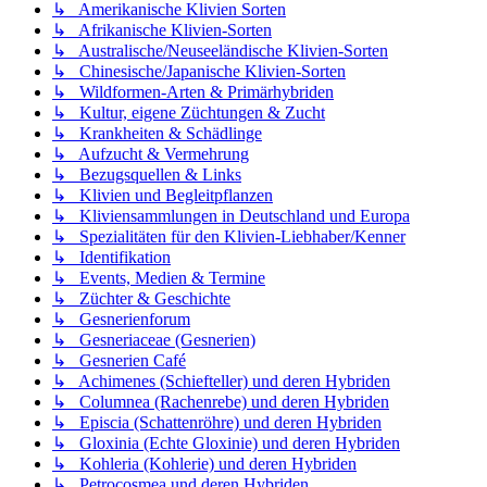
↳ Amerikanische Klivien Sorten
↳ Afrikanische Klivien-Sorten
↳ Australische/Neuseeländische Klivien-Sorten
↳ Chinesische/Japanische Klivien-Sorten
↳ Wildformen-Arten & Primärhybriden
↳ Kultur, eigene Züchtungen & Zucht
↳ Krankheiten & Schädlinge
↳ Aufzucht & Vermehrung
↳ Bezugsquellen & Links
↳ Klivien und Begleitpflanzen
↳ Kliviensammlungen in Deutschland und Europa
↳ Spezialitäten für den Klivien-Liebhaber/Kenner
↳ Identifikation
↳ Events, Medien & Termine
↳ Züchter & Geschichte
↳ Gesnerienforum
↳ Gesneriaceae (Gesnerien)
↳ Gesnerien Café
↳ Achimenes (Schiefteller) und deren Hybriden
↳ Columnea (Rachenrebe) und deren Hybriden
↳ Episcia (Schattenröhre) und deren Hybriden
↳ Gloxinia (Echte Gloxinie) und deren Hybriden
↳ Kohleria (Kohlerie) und deren Hybriden
↳ Petrocosmea und deren Hybriden