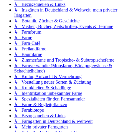
↳ Bezugsquellen & Links
↳ Irisgärten in Deutschland & Weltweit, mein privater
Irisgarten
↳ Botanik, Züchter & Geschichte
↳ Medien, Bücher, Zeitschriften, Events & Termine
↳ Farnforum
↳ Farne
↳ Farn-Café
↳ Freilandfarne
↳ Baumfarne
↳ Zimmerfarne und Tropische- & Subtropischefarne
↳ Farnverwandte (Moosfarne, Bärlappgewächse &
Schachtelhalme)
↳ Kultur, Aufzucht & Vermehrung
↳ Vorstellung neuer Sorten & Züchtung
↳ Krankheiten & Schädlinge
↳ Identifikation unbekannter Farne
↳ Spezialitäten für den Farnsammler
↳ Farne & Begleitpflanzen
↳ Farnbiotope
↳ Bezugsquellen & Links
↳ Farngärten in Deutschland & weltweit
↳ Mein privater Farngarten