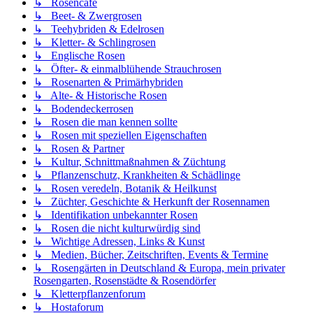
↳ Rosencafé
↳ Beet- & Zwergrosen
↳ Teehybriden & Edelrosen
↳ Kletter- & Schlingrosen
↳ Englische Rosen
↳ Öfter- & einmalblühende Strauchrosen
↳ Rosenarten & Primärhybriden
↳ Alte- & Historische Rosen
↳ Bodendeckerrosen
↳ Rosen die man kennen sollte
↳ Rosen mit speziellen Eigenschaften
↳ Rosen & Partner
↳ Kultur, Schnittmaßnahmen & Züchtung
↳ Pflanzenschutz, Krankheiten & Schädlinge
↳ Rosen veredeln, Botanik & Heilkunst
↳ Züchter, Geschichte & Herkunft der Rosennamen
↳ Identifikation unbekannter Rosen
↳ Rosen die nicht kulturwürdig sind
↳ Wichtige Adressen, Links & Kunst
↳ Medien, Bücher, Zeitschriften, Events & Termine
↳ Rosengärten in Deutschland & Europa, mein privater
Rosengarten, Rosenstädte & Rosendörfer
↳ Kletterpflanzenforum
↳ Hostaforum