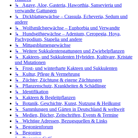
↳ Agave, Aloe, Gasteria, Haworthia, Sansevieria und
verwandte Gattungen
↳ Dickblattgewächse – Crassula, Echeveria, Sedum und
andere
↳ Wolfsmilchgewächse – Euphorbia und Verwandte
↳ Hundsgiftgewächse – Adenium, Ceropegia, Hoya,
Pachypodium, Stapelia und andere
↳ Mittagsblumengewächse
↳ Weitere Sukkulentengattungen und Zwiebelpflanzen
↳ Kakteen- und Sukkulenten Hybriden, Kultivare, Kristate
und Mutationen
↳ Frost- und winterharte Kakteen und Sukkulenten
↳ Kultur, Pflege & Vermehrung
↳ Züchter, Züchtung & eigene Züchtungen
↳ Pflanzenschutz, Krankheiten & Schädlinge
↳ Identifikation
↳ Kakteen & Begleitpflanzen
↳ Botanik, Geschichte, Kunst, Nutzung & Heilkunst
↳ Sammlungen und Gärten in Deutschland & weltweit
↳ Medien, Bücher, Zeitschriften, Events & Termine
↳ Wichtige Adressen, Bezugsquellen & Links
↳ Begonienforum
↳ Begonien