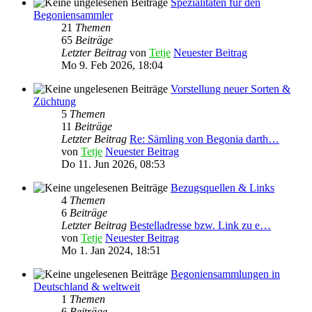
Spezialitäten für den
Begoniensammler
21
Themen
65
Beiträge
Letzter Beitrag
von
Tetje
Neuester Beitrag
Mo 9. Feb 2026, 18:04
Vorstellung neuer Sorten &
Züchtung
5
Themen
11
Beiträge
Letzter Beitrag
Re: Sämling von Begonia darth…
von
Tetje
Neuester Beitrag
Do 11. Jun 2026, 08:53
Bezugsquellen & Links
4
Themen
6
Beiträge
Letzter Beitrag
Bestelladresse bzw. Link zu e…
von
Tetje
Neuester Beitrag
Mo 1. Jan 2024, 18:51
Begoniensammlungen in
Deutschland & weltweit
1
Themen
6
Beiträge