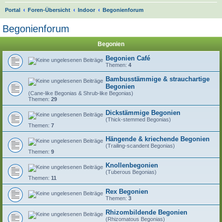
S
Portal
Foren-Übersicht
Indoor
Begonienforum
u
Begonienforum
c
Begonien
h
e
Begonien Café
Themen:
4
Bambusstämmige & strauchartige
Begonien
(Cane-like Begonias & Shrub-like Begonias)
Themen:
29
Dickstämmige Begonien
(Thick-stemmed Begonias)
Themen:
7
Hängende & kriechende Begonien
(Trailing-scandent Begonias)
Themen:
9
Knollenbegonien
(Tuberous Begonias)
Themen:
11
Rex Begonien
Themen:
3
Rhizombildende Begonien
(Rhizomatous Begonias)