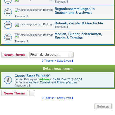
Themen:
4
Begoniensammlungen in
Deutschland & weltweit
Themen:
1
Botanik, Züchter & Geschichte
Themen:
3
Medien, Bücher, Zeitschriften,
Events & Termine
Themen:
2
Suche
Erweiterte Suche
Neues Thema
0 Themen • Seite
1
von
1
Bekanntmachungen
Canna 'Stadt Fellbach'
Letzter Beitrag von
Adriana
«
Sa 16. Dez 2017, 20:54
Verfasst in
Knollen-, Zwiebel- und Rhizompflanzen
Antworten:
1
Neues Thema
0 Themen • Seite
1
von
1
Gehe zu