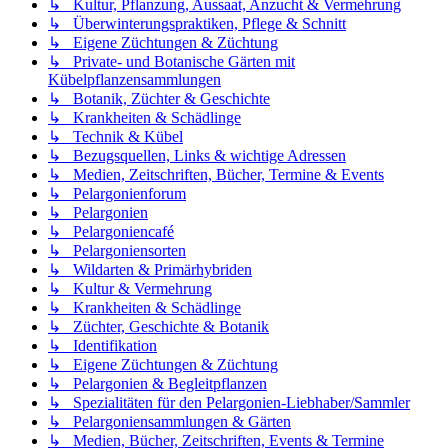
↳ Kultur, Pflanzung, Aussaat, Anzucht & Vermehrung
↳ Überwinterungspraktiken, Pflege & Schnitt
↳ Eigene Züchtungen & Züchtung
↳ Private- und Botanische Gärten mit
Kübelpflanzensammlungen
↳ Botanik, Züchter & Geschichte
↳ Krankheiten & Schädlinge
↳ Technik & Kübel
↳ Bezugsquellen, Links & wichtige Adressen
↳ Medien, Zeitschriften, Bücher, Termine & Events
↳ Pelargonienforum
↳ Pelargonien
↳ Pelargoniencafé
↳ Pelargoniensorten
↳ Wildarten & Primärhybriden
↳ Kultur & Vermehrung
↳ Krankheiten & Schädlinge
↳ Züchter, Geschichte & Botanik
↳ Identifikation
↳ Eigene Züchtungen & Züchtung
↳ Pelargonien & Begleitpflanzen
↳ Spezialitäten für den Pelargonien-Liebhaber/Sammler
↳ Pelargoniensammlungen & Gärten
↳ Medien, Bücher, Zeitschriften, Events & Termine