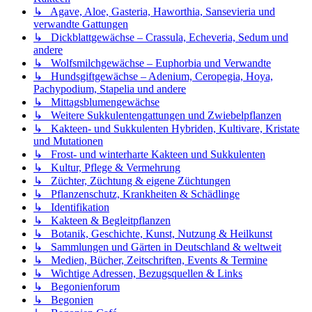
↳ Agave, Aloe, Gasteria, Haworthia, Sansevieria und
verwandte Gattungen
↳ Dickblattgewächse – Crassula, Echeveria, Sedum und
andere
↳ Wolfsmilchgewächse – Euphorbia und Verwandte
↳ Hundsgiftgewächse – Adenium, Ceropegia, Hoya,
Pachypodium, Stapelia und andere
↳ Mittagsblumengewächse
↳ Weitere Sukkulentengattungen und Zwiebelpflanzen
↳ Kakteen- und Sukkulenten Hybriden, Kultivare, Kristate
und Mutationen
↳ Frost- und winterharte Kakteen und Sukkulenten
↳ Kultur, Pflege & Vermehrung
↳ Züchter, Züchtung & eigene Züchtungen
↳ Pflanzenschutz, Krankheiten & Schädlinge
↳ Identifikation
↳ Kakteen & Begleitpflanzen
↳ Botanik, Geschichte, Kunst, Nutzung & Heilkunst
↳ Sammlungen und Gärten in Deutschland & weltweit
↳ Medien, Bücher, Zeitschriften, Events & Termine
↳ Wichtige Adressen, Bezugsquellen & Links
↳ Begonienforum
↳ Begonien