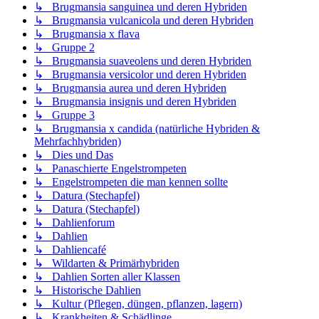
↳ Brugmansia sanguinea und deren Hybriden
↳ Brugmansia vulcanicola und deren Hybriden
↳ Brugmansia x flava
↳ Gruppe 2
↳ Brugmansia suaveolens und deren Hybriden
↳ Brugmansia versicolor und deren Hybriden
↳ Brugmansia aurea und deren Hybriden
↳ Brugmansia insignis und deren Hybriden
↳ Gruppe 3
↳ Brugmansia x candida (natürliche Hybriden &
Mehrfachhybriden)
↳ Dies und Das
↳ Panaschierte Engelstrompeten
↳ Engelstrompeten die man kennen sollte
↳ Datura (Stechapfel)
↳ Datura (Stechapfel)
↳ Dahlienforum
↳ Dahlien
↳ Dahliencafé
↳ Wildarten & Primärhybriden
↳ Dahlien Sorten aller Klassen
↳ Historische Dahlien
↳ Kultur (Pflegen, düngen, pflanzen, lagern)
↳ Krankheiten & Schädlinge