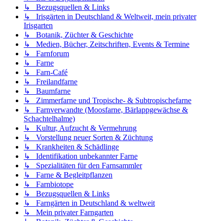
↳ Bezugsquellen & Links
↳ Irisgärten in Deutschland & Weltweit, mein privater
Irisgarten
↳ Botanik, Züchter & Geschichte
↳ Medien, Bücher, Zeitschriften, Events & Termine
↳ Farnforum
↳ Farne
↳ Farn-Café
↳ Freilandfarne
↳ Baumfarne
↳ Zimmerfarne und Tropische- & Subtropischefarne
↳ Farnverwandte (Moosfarne, Bärlappgewächse &
Schachtelhalme)
↳ Kultur, Aufzucht & Vermehrung
↳ Vorstellung neuer Sorten & Züchtung
↳ Krankheiten & Schädlinge
↳ Identifikation unbekannter Farne
↳ Spezialitäten für den Farnsammler
↳ Farne & Begleitpflanzen
↳ Farnbiotope
↳ Bezugsquellen & Links
↳ Farngärten in Deutschland & weltweit
↳ Mein privater Farngarten