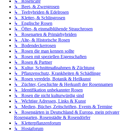
↳ Rosencafé
↳ Beet- & Zwergrosen
↳ Teehybriden & Edelrosen
↳ Kletter- & Schlingrosen
↳ Englische Rosen
↳ Öfter- & einmalblühende Strauchrosen
↳ Rosenarten & Primärhybriden
↳ Alte- & Historische Rosen
↳ Bodendeckerrosen
↳ Rosen die man kennen sollte
↳ Rosen mit speziellen Eigenschaften
↳ Rosen & Partner
↳ Kultur, Schnittmaßnahmen & Züchtung
↳ Pflanzenschutz, Krankheiten & Schädlinge
↳ Rosen veredeln, Botanik & Heilkunst
↳ Züchter, Geschichte & Herkunft der Rosennamen
↳ Identifikation unbekannter Rosen
↳ Rosen die nicht kulturwürdig sind
↳ Wichtige Adressen, Links & Kunst
↳ Medien, Bücher, Zeitschriften, Events & Termine
↳ Rosengärten in Deutschland & Europa, mein privater
Rosengarten, Rosenstädte & Rosendörfer
↳ Kletterpflanzenforum
↳ Hostaforum