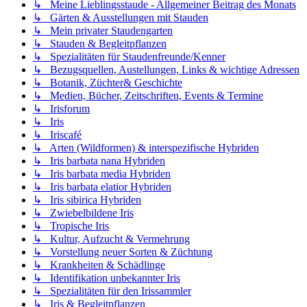
↳ Meine Lieblingsstaude - Allgemeiner Beitrag des Monats
↳ Gärten & Ausstellungen mit Stauden
↳ Mein privater Staudengarten
↳ Stauden & Begleitpflanzen
↳ Spezialitäten für Staudenfreunde/Kenner
↳ Bezugsquellen, Austellungen, Links & wichtige Adressen
↳ Botanik, Züchter& Geschichte
↳ Medien, Bücher, Zeitschriften, Events & Termine
↳ Irisforum
↳ Iris
↳ Iriscafé
↳ Arten (Wildformen) & interspezifische Hybriden
↳ Iris barbata nana Hybriden
↳ Iris barbata media Hybriden
↳ Iris barbata elatior Hybriden
↳ Iris sibirica Hybriden
↳ Zwiebelbildene Iris
↳ Tropische Iris
↳ Kultur, Aufzucht & Vermehrung
↳ Vorstellung neuer Sorten & Züchtung
↳ Krankheiten & Schädlinge
↳ Identifikation unbekannter Iris
↳ Spezialitäten für den Irissammler
↳ Iris & Begleitpflanzen