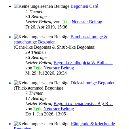
Begonien Café
4
Themen
30
Beiträge
Letzter Beitrag
von
Tetje
Neuester Beitrag
Fr 26. Apr 2019, 15:36
Bambusstämmige &
strauchartige Begonien
(Cane-like Begonias & Shrub-like Begonias)
29
Themen
86
Beiträge
Letzter Beitrag
Begonia × albopicta W.Bull - …
von
Tetje
Neuester Beitrag
Mi 29. Jul 2026, 20:34
Dickstämmige Begonien
(Thick-stemmed Begonias)
7
Themen
17
Beiträge
Letzter Beitrag
Begonia x benariensis - Big B…
von
Tetje
Neuester Beitrag
Do 1. Jan 2026, 13:05
Hängende & kriechende
Begonien