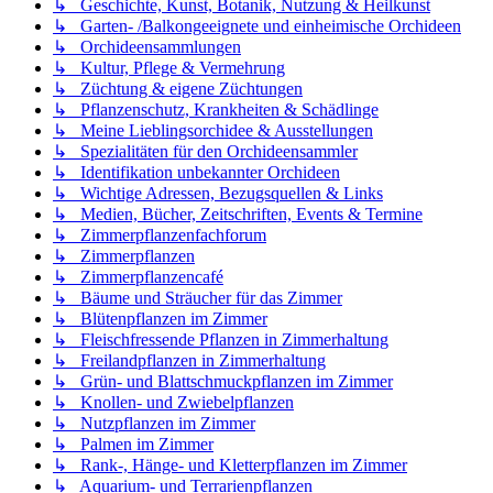
↳ Geschichte, Kunst, Botanik, Nutzung & Heilkunst
↳ Garten- /Balkongeeignete und einheimische Orchideen
↳ Orchideensammlungen
↳ Kultur, Pflege & Vermehrung
↳ Züchtung & eigene Züchtungen
↳ Pflanzenschutz, Krankheiten & Schädlinge
↳ Meine Lieblingsorchidee & Ausstellungen
↳ Spezialitäten für den Orchideensammler
↳ Identifikation unbekannter Orchideen
↳ Wichtige Adressen, Bezugsquellen & Links
↳ Medien, Bücher, Zeitschriften, Events & Termine
↳ Zimmerpflanzenfachforum
↳ Zimmerpflanzen
↳ Zimmerpflanzencafé
↳ Bäume und Sträucher für das Zimmer
↳ Blütenpflanzen im Zimmer
↳ Fleischfressende Pflanzen in Zimmerhaltung
↳ Freilandpflanzen in Zimmerhaltung
↳ Grün- und Blattschmuckpflanzen im Zimmer
↳ Knollen- und Zwiebelpflanzen
↳ Nutzpflanzen im Zimmer
↳ Palmen im Zimmer
↳ Rank-, Hänge- und Kletterpflanzen im Zimmer
↳ Aquarium- und Terrarienpflanzen