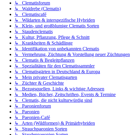
↳ Clematisforum
↳ Waldrebe (Clematis)
↳ Clematiscafé
↳ Wildarten & interspezifische Hybriden
↳ Klein- und großblumige Clematis Sorten
↳ Staudenclematis
↳ Kultur, Pflanzung, Pflege & Schnitt
↳ Krankheiten & Schädlinge
↳ Identifikation von unbekannten Clematis
↳ Vermehrung, Züchtung & Vorstellung neuer Züchtungen
↳ Clematis & Begleitpflanzen
↳ Spezialitäten für den Clematissammler
↳ Clematisgärten in Deutschland & Europa
↳ Mein privater Clematisgarten
↳ Züchter & Geschichte
↳ Bezugsquellen, Links & wichtige Adressen
↳ Medien, Bücher, Zeitschriften, Events & Termine
↳ Clematis, die nicht kulturwürdig sind
↳ Paeonienforum
↳ Paeonien
↳ Paeonien-Café
↳ Arten (Wildformen) & Primärhybriden
↳ Strauchpaeonien Sorten
↳ Staudenpaeonien Sorten