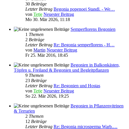
30
Beiträge
Letzter Beitrag
Begonia popenoei Standl. - We…
von
Tetje
Neuester Beitrag
Mo 30. Mär 2026, 11:18
Semperflorens Begonien
1
Themen
2
Beiträge
Letzter Beitrag
Re: Begonia semperflorens - H…
von
Martin
Neuester Beitrag
Fr 25. Mär 2016, 18:45
Begonien in Balkonkästen,
Töpfen u. Freiland & Begonien und Begleitpflanzen
9
Themen
23
Beiträge
Letzter Beitrag
Re: Begonien und Hostas
von
Tetje
Neuester Beitrag
So 22. Mär 2026, 19:25
Begonien in Pflanzenvitrinen
& Terrarien
2
Themen
12
Beiträge
Letzter Beitrag
Re: Begonia microsperma Warb.…