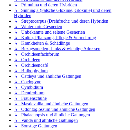
↳ Primulina und deren Hybriden
↳ Sinningia (Falsche Gloxinie, Gloxinie) und deren
Hybriden
↳ Streptocarpus (Drehfrucht) und deren Hybriden
↳ Winterharte Gesnerien
↳ Unbekannte und seltene Gesnerien
↳ Kultur, Pflanzung, Pflege & Vermehrung
↳ Krankheiten & Schädlinge
↳ Bezugsquellen, Links & wichtige Adressen
↳ Orchideenfachforum
↳ Orchideen
↳ Orchideencafé
↳ Bulbophyllum
↳ Cattleya und ähnliche Gattungen
↳ Coelogyne
↳ Cymbidium
↳ Dendrobium
↳ Frauenschuhe
↳ Masdevallia und ähnliche Gattungen
↳ Odontoglossum und ähnliche Gattungen
↳ Phalaenopsis und ähnliche Gattungen
↳ Vanda und ähnliche Gattungen
↳ Sonstige Gattungen