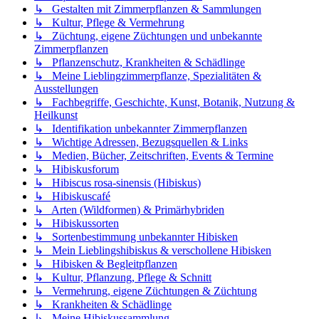
↳ Gestalten mit Zimmerpflanzen & Sammlungen
↳ Kultur, Pflege & Vermehrung
↳ Züchtung, eigene Züchtungen und unbekannte
Zimmerpflanzen
↳ Pflanzenschutz, Krankheiten & Schädlinge
↳ Meine Lieblingzimmerpflanze, Spezialitäten &
Ausstellungen
↳ Fachbegriffe, Geschichte, Kunst, Botanik, Nutzung &
Heilkunst
↳ Identifikation unbekannter Zimmerpflanzen
↳ Wichtige Adressen, Bezugsquellen & Links
↳ Medien, Bücher, Zeitschriften, Events & Termine
↳ Hibiskusforum
↳ Hibiscus rosa-sinensis (Hibiskus)
↳ Hibiskuscafé
↳ Arten (Wildformen) & Primärhybriden
↳ Hibiskussorten
↳ Sortenbestimmung unbekannter Hibisken
↳ Mein Lieblingshibiskus & verschollene Hibisken
↳ Hibisken & Begleitpflanzen
↳ Kultur, Pflanzung, Pflege & Schnitt
↳ Vermehrung, eigene Züchtungen & Züchtung
↳ Krankheiten & Schädlinge
↳ Meine Hibiskussammlung