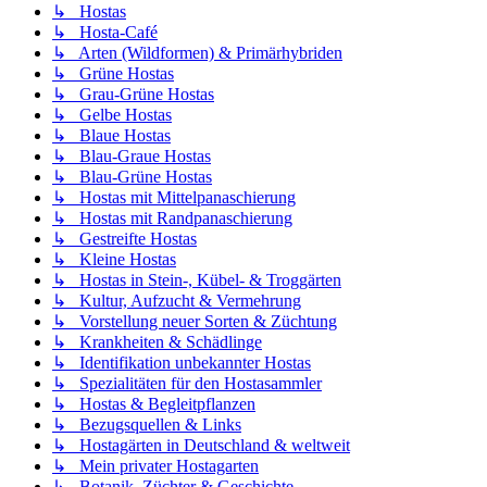
↳ Hostas
↳ Hosta-Café
↳ Arten (Wildformen) & Primärhybriden
↳ Grüne Hostas
↳ Grau-Grüne Hostas
↳ Gelbe Hostas
↳ Blaue Hostas
↳ Blau-Graue Hostas
↳ Blau-Grüne Hostas
↳ Hostas mit Mittelpanaschierung
↳ Hostas mit Randpanaschierung
↳ Gestreifte Hostas
↳ Kleine Hostas
↳ Hostas in Stein-, Kübel- & Troggärten
↳ Kultur, Aufzucht & Vermehrung
↳ Vorstellung neuer Sorten & Züchtung
↳ Krankheiten & Schädlinge
↳ Identifikation unbekannter Hostas
↳ Spezialitäten für den Hostasammler
↳ Hostas & Begleitpflanzen
↳ Bezugsquellen & Links
↳ Hostagärten in Deutschland & weltweit
↳ Mein privater Hostagarten
↳ Botanik, Züchter & Geschichte