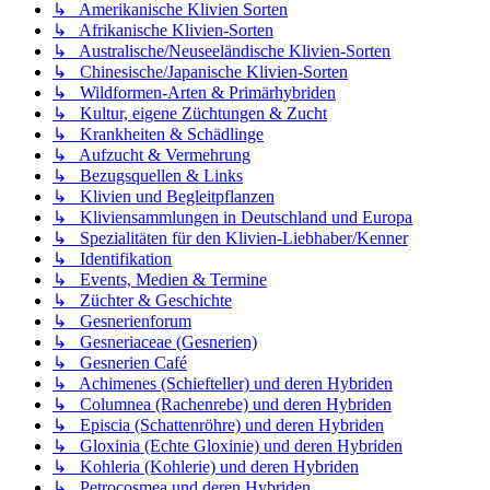
↳ Amerikanische Klivien Sorten
↳ Afrikanische Klivien-Sorten
↳ Australische/Neuseeländische Klivien-Sorten
↳ Chinesische/Japanische Klivien-Sorten
↳ Wildformen-Arten & Primärhybriden
↳ Kultur, eigene Züchtungen & Zucht
↳ Krankheiten & Schädlinge
↳ Aufzucht & Vermehrung
↳ Bezugsquellen & Links
↳ Klivien und Begleitpflanzen
↳ Kliviensammlungen in Deutschland und Europa
↳ Spezialitäten für den Klivien-Liebhaber/Kenner
↳ Identifikation
↳ Events, Medien & Termine
↳ Züchter & Geschichte
↳ Gesnerienforum
↳ Gesneriaceae (Gesnerien)
↳ Gesnerien Café
↳ Achimenes (Schiefteller) und deren Hybriden
↳ Columnea (Rachenrebe) und deren Hybriden
↳ Episcia (Schattenröhre) und deren Hybriden
↳ Gloxinia (Echte Gloxinie) und deren Hybriden
↳ Kohleria (Kohlerie) und deren Hybriden
↳ Petrocosmea und deren Hybriden