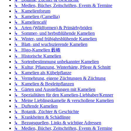
↳ Medien, Bücher, Zeitschriften, Events & Termine
↳ Kamelienforum
↳ Kamelien (Camellia)
↳ Kameliencafé
↳ Arten (Wildformen) & Primärhybriden
↳ Sommer- und herbstblühende Kamelien
↳ Winter- und frühjahrsblühende Kamelien
↳ Blatt- und wuchszierende Kamelien
↳ Higo-Kamelien 藪椿
↳ Historische Kamelien
↳ Sortenbestimmung unbekannter Kamelien
↳ Kultur, Pflanzung, Winterhärte, Pflege & Schnitt
↳ Kamelien als Kübelpflanze
↳ Vermehrung, eigene Züchtungen & Züchtung
↳ Kamelien & Begleitpflanzen
↳ Gärten und Ausstellungen mit Kamelien
↳ Spezialitäten für den Kamelien-Liebhaber/Kenner
↳ Meine Lieblingskamelie & verschollene Kamelien
↳ Duftende Kamelien
↳ Botanik, Züchter & Geschichte
↳ Krankheiten & Schädlinge
↳ Bezugsquellen, Links & wichtige Adressen
↳ Medien, Bücher, Zeitschriften, Events & Termine