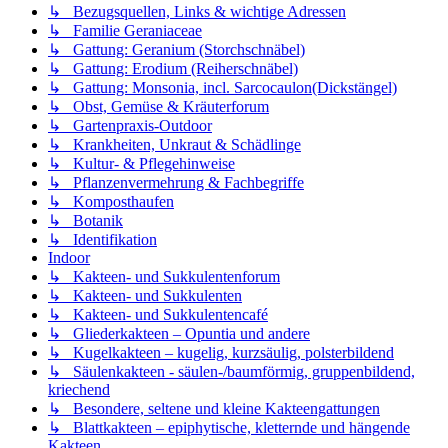
↳ Bezugsquellen, Links & wichtige Adressen
↳ Familie Geraniaceae
↳ Gattung: Geranium (Storchschnäbel)
↳ Gattung: Erodium (Reiherschnäbel)
↳ Gattung: Monsonia, incl. Sarcocaulon(Dickstängel)
↳ Obst, Gemüse & Kräuterforum
↳ Gartenpraxis-Outdoor
↳ Krankheiten, Unkraut & Schädlinge
↳ Kultur- & Pflegehinweise
↳ Pflanzenvermehrung & Fachbegriffe
↳ Komposthaufen
↳ Botanik
↳ Identifikation
Indoor
↳ Kakteen- und Sukkulentenforum
↳ Kakteen- und Sukkulenten
↳ Kakteen- und Sukkulentencafé
↳ Gliederkakteen – Opuntia und andere
↳ Kugelkakteen – kugelig, kurzsäulig, polsterbildend
↳ Säulenkakteen - säulen-/baumförmig, gruppenbildend,
kriechend
↳ Besondere, seltene und kleine Kakteengattungen
↳ Blattkakteen – epiphytische, kletternde und hängende
Kakteen