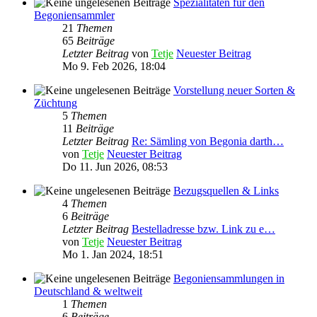
Spezialitäten für den
Begoniensammler
21
Themen
65
Beiträge
Letzter Beitrag
von
Tetje
Neuester Beitrag
Mo 9. Feb 2026, 18:04
Vorstellung neuer Sorten &
Züchtung
5
Themen
11
Beiträge
Letzter Beitrag
Re: Sämling von Begonia darth…
von
Tetje
Neuester Beitrag
Do 11. Jun 2026, 08:53
Bezugsquellen & Links
4
Themen
6
Beiträge
Letzter Beitrag
Bestelladresse bzw. Link zu e…
von
Tetje
Neuester Beitrag
Mo 1. Jan 2024, 18:51
Begoniensammlungen in
Deutschland & weltweit
1
Themen
6
Beiträge