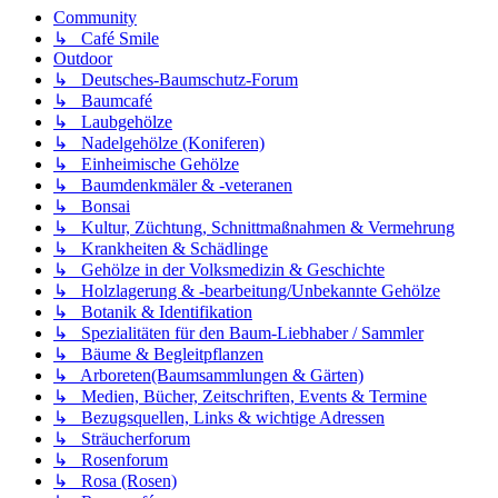
Community
↳ Café Smile
Outdoor
↳ Deutsches-Baumschutz-Forum
↳ Baumcafé
↳ Laubgehölze
↳ Nadelgehölze (Koniferen)
↳ Einheimische Gehölze
↳ Baumdenkmäler & -veteranen
↳ Bonsai
↳ Kultur, Züchtung, Schnittmaßnahmen & Vermehrung
↳ Krankheiten & Schädlinge
↳ Gehölze in der Volksmedizin & Geschichte
↳ Holzlagerung & -bearbeitung/Unbekannte Gehölze
↳ Botanik & Identifikation
↳ Spezialitäten für den Baum-Liebhaber / Sammler
↳ Bäume & Begleitpflanzen
↳ Arboreten(Baumsammlungen & Gärten)
↳ Medien, Bücher, Zeitschriften, Events & Termine
↳ Bezugsquellen, Links & wichtige Adressen
↳ Sträucherforum
↳ Rosenforum
↳ Rosa (Rosen)