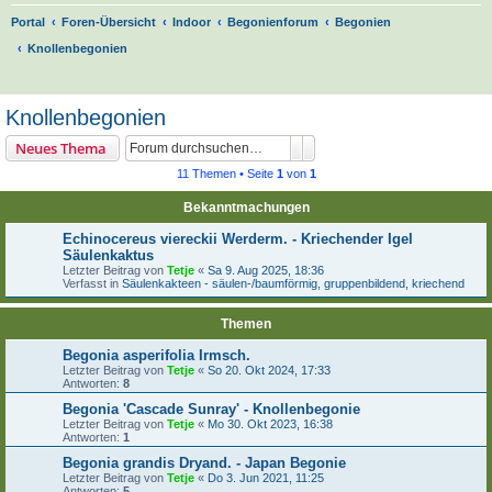
Portal
Foren-Übersicht
Indoor
Begonienforum
Begonien
Knollenbegonien
S
u
Knollenbegonien
c
Suche
Erweiterte Suche
Neues Thema
h
11 Themen • Seite
1
von
1
e
Bekanntmachungen
Echinocereus viereckii Werderm. - Kriechender Igel
Säulenkaktus
Letzter Beitrag von
Tetje
«
Sa 9. Aug 2025, 18:36
Verfasst in
Säulenkakteen - säulen-/baumförmig, gruppenbildend, kriechend
Themen
Begonia asperifolia Irmsch.
Letzter Beitrag von
Tetje
«
So 20. Okt 2024, 17:33
Antworten:
8
Begonia 'Cascade Sunray' - Knollenbegonie
Letzter Beitrag von
Tetje
«
Mo 30. Okt 2023, 16:38
Antworten:
1
Begonia grandis Dryand. - Japan Begonie
Letzter Beitrag von
Tetje
«
Do 3. Jun 2021, 11:25
Antworten:
5