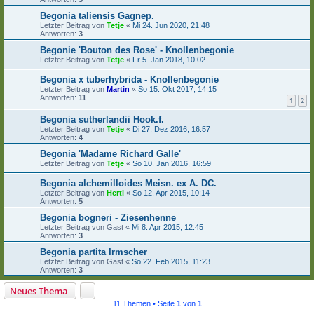
Begonia taliensis Gagnep.
Letzter Beitrag von
Tetje
«
Mi 24. Jun 2020, 21:48
Antworten:
3
Begonie 'Bouton des Rose' - Knollenbegonie
Letzter Beitrag von
Tetje
«
Fr 5. Jan 2018, 10:02
Begonia x tuberhybrida - Knollenbegonie
Letzter Beitrag von
Martin
«
So 15. Okt 2017, 14:15
Antworten:
11
1
2
Begonia sutherlandii Hook.f.
Letzter Beitrag von
Tetje
«
Di 27. Dez 2016, 16:57
Antworten:
4
Begonia 'Madame Richard Galle'
Letzter Beitrag von
Tetje
«
So 10. Jan 2016, 16:59
Begonia alchemilloides Meisn. ex A. DC.
Letzter Beitrag von
Herti
«
So 12. Apr 2015, 10:14
Antworten:
5
Begonia bogneri - Ziesenhenne
Letzter Beitrag von
Gast
«
Mi 8. Apr 2015, 12:45
Antworten:
3
Begonia partita Irmscher
Letzter Beitrag von
Gast
«
So 22. Feb 2015, 11:23
Antworten:
3
Neues Thema
11 Themen • Seite
1
von
1