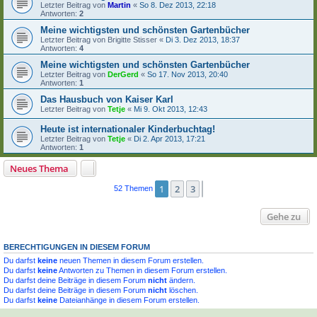
Letzter Beitrag von
Martin
«
So 8. Dez 2013, 22:18
Antworten:
2
Meine wichtigsten und schönsten Gartenbücher
Letzter Beitrag von
Brigitte Stisser
«
Di 3. Dez 2013, 18:37
Antworten:
4
Meine wichtigsten und schönsten Gartenbücher
Letzter Beitrag von
DerGerd
«
So 17. Nov 2013, 20:40
Antworten:
1
Das Hausbuch von Kaiser Karl
Letzter Beitrag von
Tetje
«
Mi 9. Okt 2013, 12:43
Heute ist internationaler Kinderbuchtag!
Letzter Beitrag von
Tetje
«
Di 2. Apr 2013, 17:21
Antworten:
1
Neues Thema
1
2
3
Nächste
52 Themen
Gehe zu
BERECHTIGUNGEN IN DIESEM FORUM
Du darfst
keine
neuen Themen in diesem Forum erstellen.
Du darfst
keine
Antworten zu Themen in diesem Forum erstellen.
Du darfst deine Beiträge in diesem Forum
nicht
ändern.
Du darfst deine Beiträge in diesem Forum
nicht
löschen.
Du darfst
keine
Dateianhänge in diesem Forum erstellen.