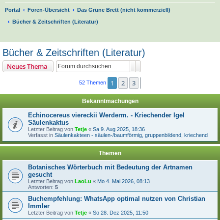
Portal
Foren-Übersicht
Das Grüne Brett (nicht kommerziell)
Bücher & Zeitschriften (Literatur)
S
u
Bücher & Zeitschriften (Literatur)
c
Suche
Erweiterte Suche
Neues Thema
h
e
1
2
3
Nächste
52 Themen
Bekanntmachungen
Echinocereus viereckii Werderm. - Kriechender Igel
Säulenkaktus
Letzter Beitrag von
Tetje
«
Sa 9. Aug 2025, 18:36
Verfasst in
Säulenkakteen - säulen-/baumförmig, gruppenbildend, kriechend
Themen
Botanisches Wörterbuch mit Bedeutung der Artnamen
gesucht
Letzter Beitrag von
LaoLu
«
Mo 4. Mai 2026, 08:13
Antworten:
5
Buchempfehlung: WhatsApp optimal nutzen von Christian
Immler
Letzter Beitrag von
Tetje
«
So 28. Dez 2025, 11:50