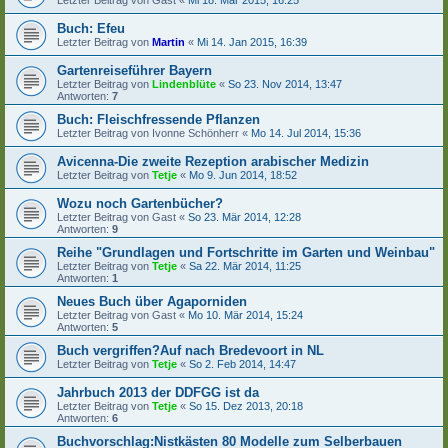
Buch: Efeu
Letzter Beitrag von
Martin
«
Mi 14. Jan 2015, 16:39
Gartenreiseführer Bayern
Letzter Beitrag von
Lindenblüte
«
So 23. Nov 2014, 13:47
Antworten:
7
Buch: Fleischfressende Pflanzen
Letzter Beitrag von
Ivonne Schönherr
«
Mo 14. Jul 2014, 15:36
Avicenna-Die zweite Rezeption arabischer Medizin
Letzter Beitrag von
Tetje
«
Mo 9. Jun 2014, 18:52
Wozu noch Gartenbücher?
Letzter Beitrag von
Gast
«
So 23. Mär 2014, 12:28
Antworten:
9
Reihe "Grundlagen und Fortschritte im Garten und Weinbau"
Letzter Beitrag von
Tetje
«
Sa 22. Mär 2014, 11:25
Antworten:
1
Neues Buch über Agaporniden
Letzter Beitrag von
Gast
«
Mo 10. Mär 2014, 15:24
Antworten:
5
Buch vergriffen?Auf nach Bredevoort in NL
Letzter Beitrag von
Tetje
«
So 2. Feb 2014, 14:47
Jahrbuch 2013 der DDFGG ist da
Letzter Beitrag von
Tetje
«
So 15. Dez 2013, 20:18
Antworten:
6
Buchvorschlag:Nistkästen 80 Modelle zum Selberbauen