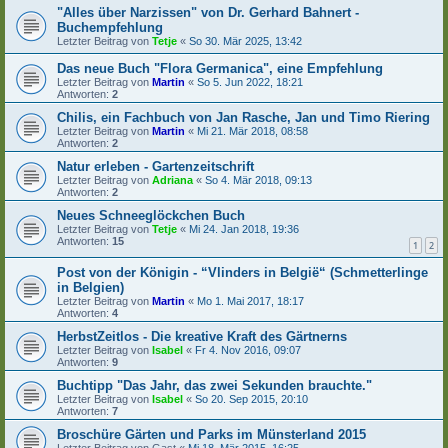
"Alles über Narzissen" von Dr. Gerhard Bahnert -
Buchempfehlung
Letzter Beitrag von
Tetje
«
So 30. Mär 2025, 13:42
Das neue Buch "Flora Germanica", eine Empfehlung
Letzter Beitrag von
Martin
«
So 5. Jun 2022, 18:21
Antworten:
2
Chilis, ein Fachbuch von Jan Rasche, Jan und Timo Riering
Letzter Beitrag von
Martin
«
Mi 21. Mär 2018, 08:58
Antworten:
2
Natur erleben - Gartenzeitschrift
Letzter Beitrag von
Adriana
«
So 4. Mär 2018, 09:13
Antworten:
2
Neues Schneeglöckchen Buch
Letzter Beitrag von
Tetje
«
Mi 24. Jan 2018, 19:36
Antworten:
15
1
2
Post von der Königin - “Vlinders in België“ (Schmetterlinge
in Belgien)
Letzter Beitrag von
Martin
«
Mo 1. Mai 2017, 18:17
Antworten:
4
HerbstZeitlos - Die kreative Kraft des Gärtnerns
Letzter Beitrag von
Isabel
«
Fr 4. Nov 2016, 09:07
Antworten:
9
Buchtipp "Das Jahr, das zwei Sekunden brauchte."
Letzter Beitrag von
Isabel
«
So 20. Sep 2015, 20:10
Antworten:
7
Broschüre Gärten und Parks im Münsterland 2015
Letzter Beitrag von
Gast
«
Mi 18. Mär 2015, 16:25