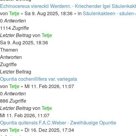
Echinocereus viereckii Werderm. - Kriechender Igel Säulenkak
von
Tetje
»
Sa 9. Aug 2025, 18:36
» in
Säulenkakteen - säulen-
0
Antworten
1114
Zugriffe
Letzter Beitrag
von
Tetje
Sa 9. Aug 2025, 18:36
Themen
Antworten
Zugriffe
Letzter Beitrag
Opuntia cochenillifera var. variegata
von
Tetje
»
Mi 11. Feb 2026, 11:07
0
Antworten
886
Zugriffe
Letzter Beitrag
von
Tetje
Mi 11. Feb 2026, 11:07
Opuntia quitensis F.A.C.Weber - Zweihäusige Opuntie
von
Tetje
»
Di 16. Dez 2025, 17:34