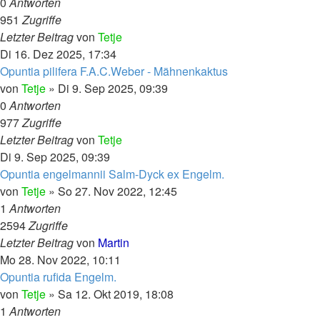
0
Antworten
951
Zugriffe
Letzter Beitrag
von
Tetje
Di 16. Dez 2025, 17:34
Opuntia pilifera F.A.C.Weber - Mähnenkaktus
von
Tetje
»
Di 9. Sep 2025, 09:39
0
Antworten
977
Zugriffe
Letzter Beitrag
von
Tetje
Di 9. Sep 2025, 09:39
Opuntia engelmannii Salm-Dyck ex Engelm.
von
Tetje
»
So 27. Nov 2022, 12:45
1
Antworten
2594
Zugriffe
Letzter Beitrag
von
Martin
Mo 28. Nov 2022, 10:11
Opuntia rufida Engelm.
von
Tetje
»
Sa 12. Okt 2019, 18:08
1
Antworten