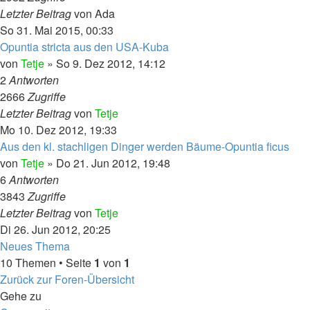
Letzter Beitrag
von
Ada
So 31. Mai 2015, 00:33
Opuntia stricta aus den USA-Kuba
von
Tetje
»
So 9. Dez 2012, 14:12
2
Antworten
2666
Zugriffe
Letzter Beitrag
von
Tetje
Mo 10. Dez 2012, 19:33
Aus den kl. stachligen Dinger werden Bäume-Opuntia ficus
von
Tetje
»
Do 21. Jun 2012, 19:48
6
Antworten
3843
Zugriffe
Letzter Beitrag
von
Tetje
Di 26. Jun 2012, 20:25
Neues Thema
10 Themen • Seite
1
von
1
Zurück zur Foren-Übersicht
Gehe zu