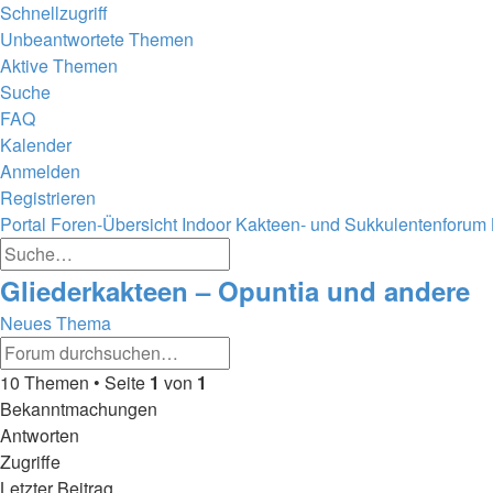
Schnellzugriff
Unbeantwortete Themen
Aktive Themen
Suche
FAQ
Kalender
Anmelden
Registrieren
Portal
Foren-Übersicht
Indoor
Kakteen- und Sukkulentenforum
Erweiterte
Suche
Suche
Suche
Gliederkakteen – Opuntia und andere
Neues Thema
Erweiterte
Suche
Suche
10 Themen • Seite
1
von
1
Bekanntmachungen
Antworten
Zugriffe
Letzter Beitrag