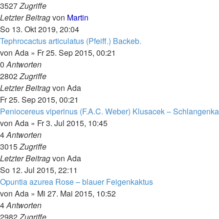
3527
Zugriffe
Letzter Beitrag
von
Martin
So 13. Okt 2019, 20:04
Tephrocactus articulatus (Pfeiff.) Backeb.
von
Ada
»
Fr 25. Sep 2015, 00:21
0
Antworten
2802
Zugriffe
Letzter Beitrag
von
Ada
Fr 25. Sep 2015, 00:21
Peniocereus viperinus (F.A.C. Weber) Klusacek – Schlangenkak
von
Ada
»
Fr 3. Jul 2015, 10:45
4
Antworten
3015
Zugriffe
Letzter Beitrag
von
Ada
So 12. Jul 2015, 22:11
Opuntia azurea Rose – blauer Feigenkaktus
von
Ada
»
Mi 27. Mai 2015, 10:52
4
Antworten
2982
Zugriffe