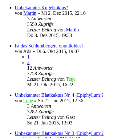
Unbekannter Kugelkaktus?
von
Martin
»
Mi 2. Dez 2015, 22:16
3
Antworten
3550
Zugriffe
Letzter Beitrag
von
Martin
Do 3. Dez 2015, 19:33
Ist das Schlumbergera opuntioides?
von
Ada
»
Di 6. Okt 2015, 19:07
1
2
12
Antworten
7758
Zugriffe
Letzter Beitrag
von
Tetje
Mi 21. Okt 2015, 16:22
Unbekannter Blattkaktus Nr. 4 (Epiphyllum)?
von
Tetje
»
So 21. Jun 2015, 12:36
3
Antworten
3282
Zugriffe
Letzter Beitrag
von
Gast
So 21. Jun 2015, 13:03
Unbekannter Blattkaktus Nr. 3 (Epiphyllum)?