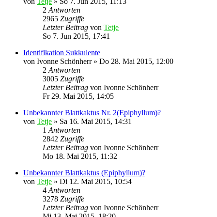
von
Tetje
»
So 7. Jun 2015, 11:13
2
Antworten
2965
Zugriffe
Letzter Beitrag
von
Tetje
So 7. Jun 2015, 17:41
Identifikation Sukkulente
von
Ivonne Schönherr
»
Do 28. Mai 2015, 12:00
2
Antworten
3005
Zugriffe
Letzter Beitrag
von
Ivonne Schönherr
Fr 29. Mai 2015, 14:05
Unbekannter Blattkaktus Nr. 2(Epiphyllum)?
von
Tetje
»
Sa 16. Mai 2015, 14:31
1
Antworten
2842
Zugriffe
Letzter Beitrag
von
Ivonne Schönherr
Mo 18. Mai 2015, 11:32
Unbekannter Blattkaktus (Epiphyllum)?
von
Tetje
»
Di 12. Mai 2015, 10:54
4
Antworten
3278
Zugriffe
Letzter Beitrag
von
Ivonne Schönherr
Mi 13. Mai 2015, 18:20