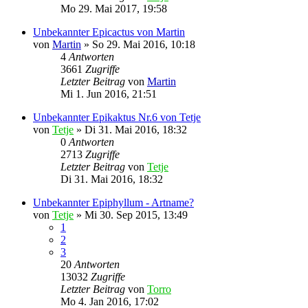
Mo 29. Mai 2017, 19:58
Unbekannter Epicactus von Martin
von
Martin
»
So 29. Mai 2016, 10:18
4
Antworten
3661
Zugriffe
Letzter Beitrag
von
Martin
Mi 1. Jun 2016, 21:51
Unbekannter Epikaktus Nr.6 von Tetje
von
Tetje
»
Di 31. Mai 2016, 18:32
0
Antworten
2713
Zugriffe
Letzter Beitrag
von
Tetje
Di 31. Mai 2016, 18:32
Unbekannter Epiphyllum - Artname?
von
Tetje
»
Mi 30. Sep 2015, 13:49
1
2
3
20
Antworten
13032
Zugriffe
Letzter Beitrag
von
Torro
Mo 4. Jan 2016, 17:02