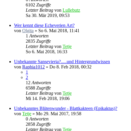
6102
Zugriffe
Letzter Beitrag
von
Lullebutz
Sa 30. Mär 2019, 09:53
Wer kennt diese Echeverien Art?
von
Olgita
»
So 6. Mai 2018, 11:41
1
Antworten
2835
Zugriffe
Letzter Beitrag
von
Tetje
So 6. Mai 2018, 16:33
Unbekannte Sansevieria?.....und Hintergrundwissen
von
Raphia1012
»
Do 8. Feb 2018, 00:32
1
2
12
Antworten
6588
Zugriffe
Letzter Beitrag
von
Tetje
Mi 14. Feb 2018, 19:06
Unbekanntes Blütenwunder - Blattkakteen (Epikaktus)?
von
Tetje
»
Mo 29. Mai 2017, 19:58
0
Antworten
2858
Zugriffe
Letzter Beitrag
von
Tetje