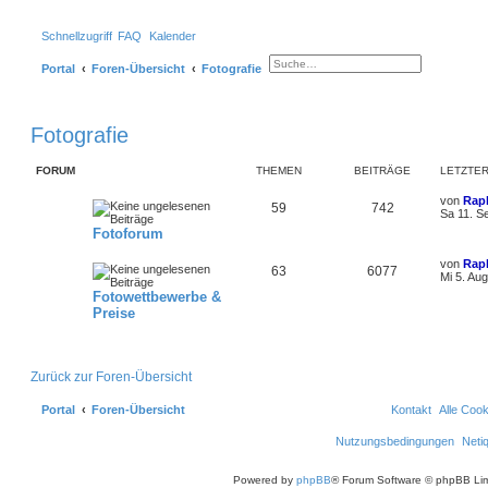
Schnellzugriff
FAQ
Kalender
Portal
Foren-Übersicht
Fotografie
S
E
u
r
c
w
h
e
e
i
Fotografie
t
e
r
t
FORUM
THEMEN
BEITRÄGE
LETZTER
e
S
von
Rap
u
59
742
Sa 11. S
c
h
Fotoforum
e
von
Rap
63
6077
Mi 5. Au
Fotowettbewerbe &
Preise
Zurück zur Foren-Übersicht
Portal
Foren-Übersicht
Kontakt
Alle Coo
Nutzungsbedingungen
Neti
Powered by
phpBB
® Forum Software © phpBB Lim