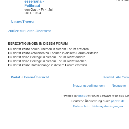
Sa 5. Jul
esseriana -
Fettkraut
von
Gast
»
Fr 4. Jul
2014, 10:54
Neues Thema
Zurück zur Foren-Übersicht
BERECHTIGUNGEN IN DIESEM FORUM
Du darfst
keine
neuen Themen in diesem Forum erstellen.
Du darfst
keine
Antworten zu Themen in diesem Forum erstellen.
Du darfst deine Beiträge in diesem Forum
nicht
ändern.
Du darfst deine Beiträge in diesem Forum
nicht
löschen.
Du darfst
keine
Dateianhänge in diesem Forum erstellen.
Portal
Foren-Übersicht
Kontakt
Alle Coo
Nutzungsbedingungen
Netiquette
Powered by
phpBB
® Forum Software © phpBB Lim
Deutsche Übersetzung durch
phpBB.de
Datenschutz
|
Nutzungsbedingungen