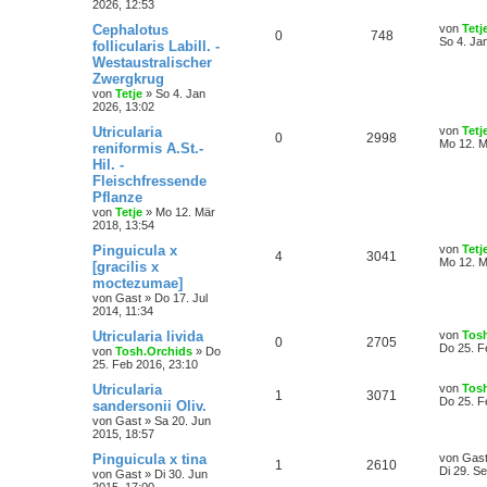
2026, 12:53
Cephalotus
von
Tetj
0
748
So 4. Ja
follicularis Labill. -
Westaustralischer
Zwergkrug
von
Tetje
»
So 4. Jan
2026, 13:02
Utricularia
von
Tetj
0
2998
Mo 12. M
reniformis A.St.-
Hil. -
Fleischfressende
Pflanze
von
Tetje
»
Mo 12. Mär
2018, 13:54
Pinguicula x
von
Tetj
4
3041
Mo 12. M
[gracilis x
moctezumae]
von
Gast
»
Do 17. Jul
2014, 11:34
Utricularia livida
von
Tos
0
2705
Do 25. F
von
Tosh.Orchids
»
Do
25. Feb 2016, 23:10
Utricularia
von
Tos
1
3071
Do 25. F
sandersonii Oliv.
von
Gast
»
Sa 20. Jun
2015, 18:57
Pinguicula x tina
von
Gas
1
2610
Di 29. S
von
Gast
»
Di 30. Jun