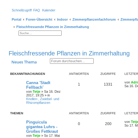
Schnellzugriff
FAQ
Kalender
Portal
Foren-Übersicht
Indoor
Zimmerpflanzenfachforum
Zimmerpfl
Fleischfressende Pflanzen in Zimmerhaltung
Suche
Erweiterte Suche
Fleischfressende Pflanzen in Zimmerhaltung
Suche
Erweiterte Suche
Neues Thema
BEKANNTMACHUNGEN
ANTWORTEN
ZUGRIFFE
LETZTER
Canna 'Stadt
von
Adr
1
1331
Sa 16. D
Fellbach'
von
Tetje
»
Sa 16. Dez
2017, 19:25
» in
Knollen-, Zwiebel- und
Rhizompflanzen
THEMEN
ANTWORTEN
ZUGRIFFE
LETZTER
Pinguicula
von
Tetj
0
200
So 17. M
gigantea Luhrs -
Großes Fettkraut
von
Tetje
»
So 17. Mai