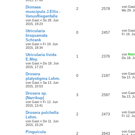
2015, 17:00
Dionaea
von
Gas
2
2578
Mo 29. J
muscipula J.Ellis -
Venusfliegenfalle
von
Gast
»
So 28. Jun
2015, 19:23
Utricularia
von
Gas
0
2457
Fr 19. J
bisquamata
Schrank
von
Gast
»
Fr 19. Jun
2015, 18:34
Utricularia livida
von
Retr
1
2376
Do 18. J
E.Mey.
von
Gast
»
Do 18. Jun
2015, 17:23
Drosera
von
Gas
0
2187
Sa 13. J
platystigma Lehm.
von
Gast
»
Sa 13. Jun
2015, 10:53
Drosera sp.
von
Gas
3
2597
Sa 13. J
(Narrikup)
von
Gast
»
Fr 12. Jun
2015, 13:41
Drosera pulchella
von
Gas
2
2473
Fr 12. J
Lehm.
von
Gast
»
Do 11. Jun
2015, 15:24
Pinguicula
von
Gas
2
2643