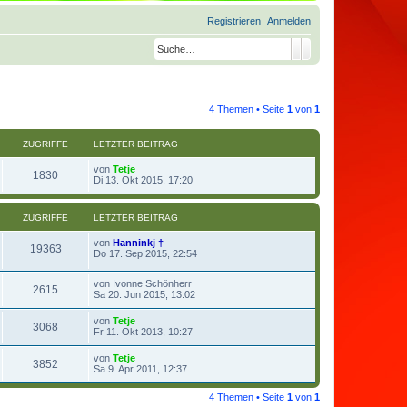
Registrieren
Anmelden
Suche
Erweiterte Suche
4 Themen • Seite
1
von
1
ZUGRIFFE
LETZTER BEITRAG
von
Tetje
1830
Di 13. Okt 2015, 17:20
ZUGRIFFE
LETZTER BEITRAG
von
Hanninkj †
19363
Do 17. Sep 2015, 22:54
von
Ivonne Schönherr
2615
Sa 20. Jun 2015, 13:02
von
Tetje
3068
Fr 11. Okt 2013, 10:27
von
Tetje
3852
Sa 9. Apr 2011, 12:37
4 Themen • Seite
1
von
1