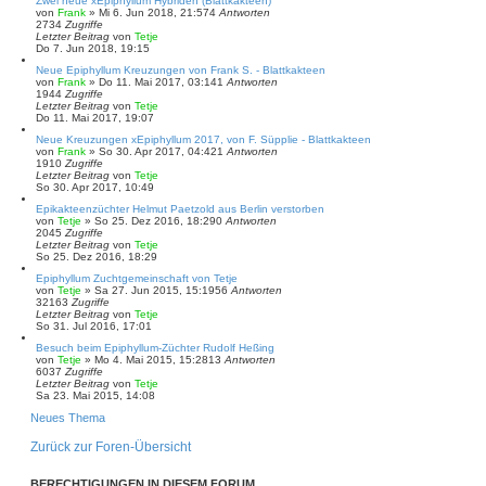
Zwei neue xEpiphyllum Hybriden (Blattkakteen)
von
Frank
»
Mi 6. Jun 2018, 21:57
4
Antworten
2734
Zugriffe
Letzter Beitrag
von
Tetje
Do 7. Jun 2018, 19:15
Neue Epiphyllum Kreuzungen von Frank S. - Blattkakteen
von
Frank
»
Do 11. Mai 2017, 03:14
1
Antworten
1944
Zugriffe
Letzter Beitrag
von
Tetje
Do 11. Mai 2017, 19:07
Neue Kreuzungen xEpiphyllum 2017, von F. Süpplie - Blattkakteen
von
Frank
»
So 30. Apr 2017, 04:42
1
Antworten
1910
Zugriffe
Letzter Beitrag
von
Tetje
So 30. Apr 2017, 10:49
Epikakteenzüchter Helmut Paetzold aus Berlin verstorben
von
Tetje
»
So 25. Dez 2016, 18:29
0
Antworten
2045
Zugriffe
Letzter Beitrag
von
Tetje
So 25. Dez 2016, 18:29
Epiphyllum Zuchtgemeinschaft von Tetje
von
Tetje
»
Sa 27. Jun 2015, 15:19
56
Antworten
32163
Zugriffe
Letzter Beitrag
von
Tetje
So 31. Jul 2016, 17:01
Besuch beim Epiphyllum-Züchter Rudolf Heßing
von
Tetje
»
Mo 4. Mai 2015, 15:28
13
Antworten
6037
Zugriffe
Letzter Beitrag
von
Tetje
Sa 23. Mai 2015, 14:08
Neues Thema
Zurück zur Foren-Übersicht
BERECHTIGUNGEN IN DIESEM FORUM