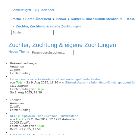
Schnellzugriff
FAQ
Kalender
Portal
Foren-Übersicht
Indoor
Kakteen- und Sukkulentenforum
Kakt
Züchter, Züchtung & eigene Züchtungen
E
r
S
w
u
e
c
Züchter, Züchtung & eigene Züchtungen
i
h
t
e
S
E
e
Neues Thema
r
u
r
t
c
w
e
h
e
Bekanntmachungen
S
e
i
Antworten
u
t
Zugriffe
c
e
Letzter Beitrag
h
r
e
Echinocereus viereckii Werderm. - Kriechender Igel Säulenkaktus
t
von
Tetje
»
Sa 9. Aug 2025, 18:36
» in
Säulenkakteen - säulen-/baumförmig, gruppenbild
e
1117
Zugriffe
S
Letzter Beitrag
von
Tetje
u
Sa 9. Aug 2025, 18:36
c
h
Themen
e
Antworten
Zugriffe
Letzter Beitrag
NEU: xEpiphyllum 'Theo Suchland' - Blattkakteen
von
Frank
»
Di 2. Mai 2017, 22:19
23
Antworten
25505
Zugriffe
Letzter Beitrag
von
Rudi
Di 22. Jul 2025, 11:58