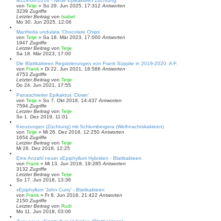
M114/06-2014 - Neue Epikakteen Züchtung
von
Tetje
»
So 29. Jun 2025, 17:31
2
Antworten
3239
Zugriffe
Letzter Beitrag
von
Isabel
Mo 30. Jun 2025, 12:06
Manfreda undulata 'Chocolate Chips'
von
Tetje
»
Sa 18. Mär 2023, 17:00
0
Antworten
1947
Zugriffe
Letzter Beitrag
von
Tetje
Sa 18. Mär 2023, 17:00
Die Blattkakteen Registrierungen von Frank Süpplie in 2019-2020: A-F.
von
Frank
»
Di 22. Jun 2021, 18:58
6
Antworten
4753
Zugriffe
Letzter Beitrag
von
Tetje
Do 24. Jun 2021, 17:55
Panaschierter Epikaktus 'Clown'
von
Tetje
»
So 7. Okt 2018, 14:43
7
Antworten
7594
Zugriffe
Letzter Beitrag
von
Tetje
So 1. Dez 2019, 11:01
Kreuzungen (Züchtung) mit Schlumbergera (Weihnachtskakteen)
von
Tetje
»
Mi 26. Dez 2018, 12:25
0
Antworten
1654
Zugriffe
Letzter Beitrag
von
Tetje
Mi 26. Dez 2018, 12:25
Eine Anzahl neuer xEpiphyllum Hybriden - Blattkakteen
von
Frank
»
Mi 13. Jun 2018, 19:28
5
Antworten
3132
Zugriffe
Letzter Beitrag
von
Tetje
So 17. Jun 2018, 13:36
xEpiphyllum 'John Curry' - Blattkakteen
von
Frank
»
Fr 8. Jun 2018, 21:42
2
Antworten
2150
Zugriffe
Letzter Beitrag
von
Rudi
Mo 11. Jun 2018, 03:06