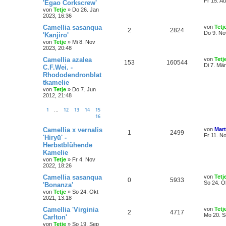
Fr 15. A
'Egao Corkscrew'
von
Tetje
»
Do 26. Jan
2023, 16:36
Camellia sasanqua
von
Tetj
2
2824
Do 9. No
'Kanjiro'
von
Tetje
»
Mi 8. Nov
2023, 20:48
Camellia azalea
von
Tetj
153
160544
Di 7. Mä
C.F.Wei. -
Rhododendronblat
tkamelie
von
Tetje
»
Do 7. Jun
2012, 21:48
1
12
13
14
15
…
16
Camellia x vernalis
von
Mart
1
2499
Fr 11. N
'Hiryū' -
Herbstblühende
Kamelie
von
Tetje
»
Fr 4. Nov
2022, 18:26
Camellia sasanqua
von
Tetj
0
5933
So 24. O
'Bonanza'
von
Tetje
»
So 24. Okt
2021, 13:18
Camellia 'Virginia
von
Tetj
2
4717
Mo 20. S
Carlton'
von
Tetje
»
So 19. Sep