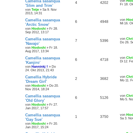
Camellia sasanqua
von
Hio
4
4202
Fr 18. O
'Slim and Trim'
von
Tetje
»
Sa 9. Nov
2013, 14:31
Camellia sasanqua
von
Hio
6
4948
Mi 16. O
'Arctic Snow'
von
Hiodoshi
»
Fr 28.
Sep 2012, 13:17
Camellia sasanqua
von
Chri
7
5396
Do 26. S
'Navajo'
von
Hiodoshi
»
Fr 18.
Aug 2017, 13:34
Camellia sasanqua
von
Chri
6
4718
Di 12. F
'Kanjiro'
von
Hanninkj †
»
Do
24. Okt 2013, 21:43
Camellia Hybride
von
Chri
2
3682
Mo 11. F
'Dream Girl'
von
Hiodoshi
»
Do 20.
Nov 2014, 18:24
Camellia sasanqua
von
Chri
6
5126
Mo 5. No
'Old Glory'
von
Hiodoshi
»
Fr 27.
Jan 2017, 17:57
Camellia sasanqua
von
Hio
1
3750
Sa 3. No
'Gay Sue'
von
Hiodoshi
»
Fr 20.
Jan 2017, 15:24