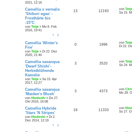
2021, 12:16
Camellia x vernalis
von
Tetj
13
12193
Sa 15. M
'Shibori egao' -
Frosthärte bis
-15°C
von
Tetje
»
Mo 8. Feb
2016, 19:41
1
2
Camellia 'Winter's
von
Tetj
0
1996
Di 22. D
Fire'
von
Tetje
»
Di 22. Dez
2020, 21:40
Camellia sasanqua
von
Tetj
3
3520
So 24. M
'Dwarf Shishi'-
Herbstblühende
Kamelie
von
Tetje
»
Sa 15. Apr
2017, 12:27
Camellia sasanqua
von
Chri
3
4373
Mo 28. O
'Maiden's Blush'
von
Hiodoshi
»
Do 27.
Okt 2016, 16:08
Camellia Hybride
von
Hio
18
11333
So 27. O
'Stars 'N Stripes'
von
Hiodoshi
»
Di 2.
Dez 2014, 12:19
1
2