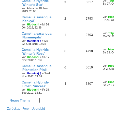
Camellia Hybride
von
Tetj
3
3817
Sa 27. O
'Winter's Star'
von
Ada
»
So 10. Nov
2013, 23:00
Camellia sasanqua
von
Hio
2
2793
Fr 26. O
'Kenkyô'
von
Hiodoshi
»
Mi 24.
Okt 2018, 22:38
Camellia sasanqua
von
Tetj
1
2703
Mo 22. O
'Nurumigata'
von
Hanninkj †
»
Mo
22. Okt 2018, 18:36
Camellia Hybride
von
Mon
6
4798
Sa 13. O
'Winter`s Rose'
von
Hiodoshi
»
Sa 17.
Nov 2012, 15:36
Camellia sasanqua
von
Hio
6
5010
Di 2. Ok
'Plantation Pink'
von
Hanninkj †
»
So 4.
Nov 2012, 21:09
Camellia Hybride
von
Hio
4
3807
Sa 22. S
'Frost Princess'
von
Hiodoshi
»
Fr 28.
Sep 2012, 13:31
Neues Thema
Zurück zur Foren-Übersicht