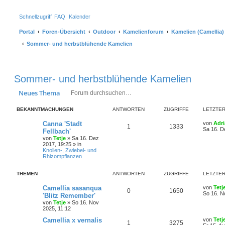
Schnellzugriff
FAQ
Kalender
Portal
Foren-Übersicht
Outdoor
Kamelienforum
Kamelien (Camellia)
Sommer- und herbstblühende Kamelien
Sommer- und herbstblühende Kamelien
Suche
Erweiterte Suche
Neues Thema
BEKANNTMACHUNGEN
ANTWORTEN
ZUGRIFFE
LETZTER
Canna 'Stadt
von
Adr
1
1333
Sa 16. D
Fellbach'
von
Tetje
»
Sa 16. Dez
2017, 19:25
» in
Knollen-, Zwiebel- und
Rhizompflanzen
THEMEN
ANTWORTEN
ZUGRIFFE
LETZTER
Camellia sasanqua
von
Tetj
0
1650
So 16. N
'Blitz Remember'
von
Tetje
»
So 16. Nov
2025, 11:12
Camellia x vernalis
von
Tetj
1
3275