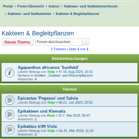
Portal
Foren-Übersicht
Indoor
Kakteen- und Sukkulentenforum
Kakteen- und Sukkulenten
Kakteen & Begleitpflanzen
S
u
Kakteen & Begleitpflanzen
c
Suche
Erweiterte Suche
Neues Thema
h
3 Themen • Seite
1
von
1
e
Bekanntmachungen
Agapanthus africanus 'Sunfield'
Letzter Beitrag von
Tetje
«
Fr 16. Aug 2024, 15:31
Verfasst in
Knollen-, Zwiebel- und Rhizompflanzen
Antworten:
4
Themen
Epicactus 'Pegasus' und Salvia
Letzter Beitrag von
Tetje
«
Mi 21. Jun 2023, 20:52
Epikakteen und Klematis
Letzter Beitrag von
Rudi
«
Di 7. Mai 2019, 05:47
Antworten:
1
Epikaktus trifft Viola
Letzter Beitrag von
Tetje
«
Sa 31. Mär 2018, 11:15
Antworten:
2