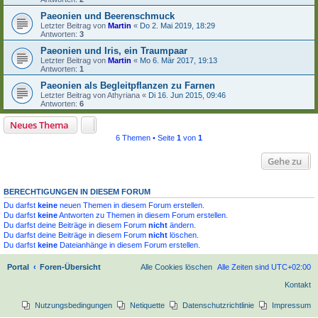
Paeonien und Beerenschmuck
Letzter Beitrag von
Martin
«
Do 2. Mai 2019, 18:29
Antworten:
3
Paeonien und Iris, ein Traumpaar
Letzter Beitrag von
Martin
«
Mo 6. Mär 2017, 19:13
Antworten:
1
Paeonien als Begleitpflanzen zu Farnen
Letzter Beitrag von
Athyriana
«
Di 16. Jun 2015, 09:46
Antworten:
6
Neues Thema
6 Themen • Seite
1
von
1
Gehe zu
BERECHTIGUNGEN IN DIESEM FORUM
Du darfst
keine
neuen Themen in diesem Forum erstellen.
Du darfst
keine
Antworten zu Themen in diesem Forum erstellen.
Du darfst deine Beiträge in diesem Forum
nicht
ändern.
Du darfst deine Beiträge in diesem Forum
nicht
löschen.
Du darfst
keine
Dateianhänge in diesem Forum erstellen.
Portal
Foren-Übersicht
Alle Cookies löschen
Alle Zeiten sind
UTC+02:00
Kontakt
Nutzungsbedingungen
Netiquette
Datenschutzrichtlinie
Impressum