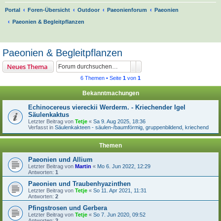
Portal
Foren-Übersicht
Outdoor
Paeonienforum
Paeonien
Paeonien & Begleitpflanzen
S
u
Paeonien & Begleitpflanzen
c
Suche
Erweiterte Suche
Neues Thema
h
6 Themen • Seite
1
von
1
e
Bekanntmachungen
Echinocereus viereckii Werderm. - Kriechender Igel
Säulenkaktus
Letzter Beitrag von
Tetje
«
Sa 9. Aug 2025, 18:36
Verfasst in
Säulenkakteen - säulen-/baumförmig, gruppenbildend, kriechend
Themen
Paeonien und Allium
Letzter Beitrag von
Martin
«
Mo 6. Jun 2022, 12:29
Antworten:
1
Paeonien und Traubenhyazinthen
Letzter Beitrag von
Tetje
«
So 11. Apr 2021, 11:31
Antworten:
2
Pfingstrosen und Gerbera
Letzter Beitrag von
Tetje
«
So 7. Jun 2020, 09:52
Antworten:
2