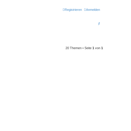
Registrieren
Anmelden
S
u
c
h
20 Themen • Seite
1
von
1
e