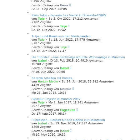
8196
Zugriffe
Letzter Beitrag
von
Kewa
Sa 20. Sep 2025, 08:05
Klein Tokio - Japanisches Viertel in Düsseldorf/NRW
von
Tetje
»
So 2. Okt 2022, 17:21
2
Antworten
7162
Zugriffe
Letzter Beitrag
von
Tetje
So 16. Okt 2022, 19:42
Tulpen und Kunst aus den Niederlanden
von
Tetje
»
Sa 18. Jun 2022, 17:47
0
Antworten
2167
Zugriffe
Letzter Beitrag
von
Tetje
Sa 18. Jun 2022, 17:47
Die "Borstei" - eine denkmalgeschützte Wohnanlage in München
von
Isabel
»
Di 13. Feb 2018, 10:40
19
Antworten
10209
Zugriffe
Letzter Beitrag
von
Isabel
Fr 10. Jun 2022, 09:56
Keramik Arbeiten mit Hostas...
von
Hortum Meum
»
So 24. Jun 2018, 21:28
2
Antworten
4429
Zugriffe
Letzter Beitrag
von
Marnika
Mo 25. Jun 2018, 10:38
Skulptur Projekte in Münster 2017
von
Tetje
»
Mo 2. Jan 2017, 11:24
1
Antworten
2977
Zugriffe
Letzter Beitrag
von
Hagebutte
Do 17. Aug 2017, 08:14
Funkeleien - Eistaler für den Garten zur Dekoration
von
Isabel
»
So 13. Nov 2016, 17:31
7
Antworten
4395
Zugriffe
Letzter Beitrag
von
Isabel
Mi 16. Nov 2016, 19:39