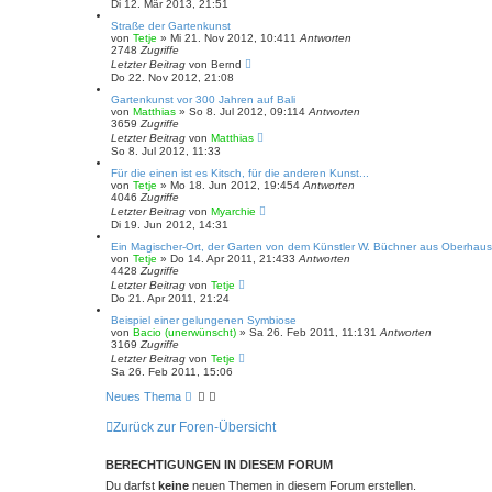
Di 12. Mär 2013, 21:51
Straße der Gartenkunst
von
Tetje
»
Mi 21. Nov 2012, 10:41
1
Antworten
2748
Zugriffe
Letzter Beitrag
von
Bernd
Do 22. Nov 2012, 21:08
Gartenkunst vor 300 Jahren auf Bali
von
Matthias
»
So 8. Jul 2012, 09:11
4
Antworten
3659
Zugriffe
Letzter Beitrag
von
Matthias
So 8. Jul 2012, 11:33
Für die einen ist es Kitsch, für die anderen Kunst...
von
Tetje
»
Mo 18. Jun 2012, 19:45
4
Antworten
4046
Zugriffe
Letzter Beitrag
von
Myarchie
Di 19. Jun 2012, 14:31
Ein Magischer-Ort, der Garten von dem Künstler W. Büchner aus Oberhau
von
Tetje
»
Do 14. Apr 2011, 21:43
3
Antworten
4428
Zugriffe
Letzter Beitrag
von
Tetje
Do 21. Apr 2011, 21:24
Beispiel einer gelungenen Symbiose
von
Bacio (unerwünscht)
»
Sa 26. Feb 2011, 11:13
1
Antworten
3169
Zugriffe
Letzter Beitrag
von
Tetje
Sa 26. Feb 2011, 15:06
Neues Thema
Zurück zur Foren-Übersicht
BERECHTIGUNGEN IN DIESEM FORUM
Du darfst
keine
neuen Themen in diesem Forum erstellen.