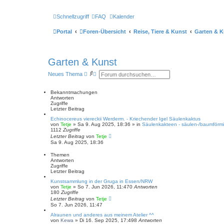
Schnellzugriff
FAQ
Kalender
Portal
Foren-Übersicht
Reise, Tiere & Kunst
Garten & K
Garten & Kunst
S
E
Neues Thema
u
r
c
w
h
e
Bekanntmachungen
e
i
Antworten
t
Zugriffe
e
Letzter Beitrag
r
Echinocereus viereckii Werderm. - Kriechender Igel Säulenkaktus
t
von
Tetje
»
Sa 9. Aug 2025, 18:36
» in
Säulenkakteen - säulen-/baumförmi
e
1112
Zugriffe
S
Letzter Beitrag
von
Tetje
u
Sa 9. Aug 2025, 18:36
c
h
Themen
e
Antworten
Zugriffe
Letzter Beitrag
Kunstsammlung in der Gruga in Essen/NRW
von
Tetje
»
So 7. Jun 2026, 11:47
0
Antworten
180
Zugriffe
Letzter Beitrag
von
Tetje
So 7. Jun 2026, 11:47
Alraunen und anderes aus meinem Atelier ^^
von
Kewa
»
Di 16. Sep 2025, 17:49
8
Antworten