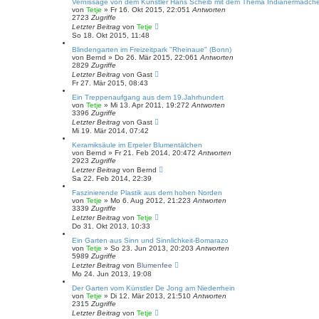
Vernissage von dem Künstler Hans Scheib mit dem Thema Indianermädch
von
Tetje
»
Fr 16. Okt 2015, 22:05
1
Antworten
2723
Zugriffe
Letzter Beitrag
von
Tetje
So 18. Okt 2015, 11:48
Blindengarten im Freizeitpark "Rheinaue" (Bonn)
von
Bernd
»
Do 26. Mär 2015, 22:06
1
Antworten
2829
Zugriffe
Letzter Beitrag
von
Gast
Fr 27. Mär 2015, 08:43
Ein Treppenaufgang aus dem 19.Jahrhundert
von
Tetje
»
Mi 13. Apr 2011, 19:27
2
Antworten
3396
Zugriffe
Letzter Beitrag
von
Gast
Mi 19. Mär 2014, 07:42
Keramiksäule im Erpeler Blumentälchen
von
Bernd
»
Fr 21. Feb 2014, 20:47
2
Antworten
2923
Zugriffe
Letzter Beitrag
von
Bernd
Sa 22. Feb 2014, 22:39
Faszinierende Plastik aus dem hohen Norden
von
Tetje
»
Mo 6. Aug 2012, 21:22
3
Antworten
3339
Zugriffe
Letzter Beitrag
von
Tetje
Do 31. Okt 2013, 10:33
Ein Garten aus Sinn und Sinnlichkeit-Bomarazo
von
Tetje
»
So 23. Jun 2013, 20:20
3
Antworten
5989
Zugriffe
Letzter Beitrag
von
Blumenfee
Mo 24. Jun 2013, 19:08
Der Garten vom Künstler De Jong am Niederrhein
von
Tetje
»
Di 12. Mär 2013, 21:51
0
Antworten
2315
Zugriffe
Letzter Beitrag
von
Tetje