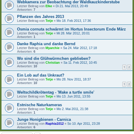
Webkamera zur Beobachtung der Waldkauzkinderstube
Letzter Beitrag von
Elke
«
Di 21. Mai 2013, 20:49
Antworten:
7
Pflanzen des Jahres 2013
Letzter Beitrag von
Tetje
«
Mo 18. Feb 2013, 17:36
Osmia cornuta schwärmt im Hortus Insectorum Ende März
Letzter Beitrag von
Tetje
«
Mi 28. Mär 2012, 20:01
Antworten:
1
Danke Raphia und danke Bernd
Letzter Beitrag von
Myarchie
«
Sa 24. Mär 2012, 17:18
Antworten:
6
Wo sind die Glühwürmchen geblieben?
Letzter Beitrag von
Christian
«
Sa 11. Feb 2012, 10:45
Antworten:
10
1
2
Ein Lob auf das Unkraut?
Letzter Beitrag von
Tetje
«
Mo 28. Nov 2011, 18:37
Antworten:
10
1
2
Weltschildkrötentag - 'Make a turtle smile'
Letzter Beitrag von
Tetje
«
Mo 13. Jun 2011, 13:55
Estnische Naturkameras
Letzter Beitrag von
Tetje
«
Mo 2. Mai 2011, 21:38
Antworten:
1
Junge Honigbienen - Carnica
Letzter Beitrag von
Raphia1012
«
So 10. Apr 2011, 23:28
Antworten:
6