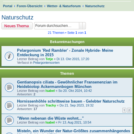
S
Portal
Foren-Übersicht
Wetter- & Naturforum
Naturschutz
u
Naturschutz
c
Suche
Erweiterte Suche
Neues Thema
h
21 Themen • Seite
1
von
1
e
Bekanntmachungen
Pelargonium 'Red Rambler' - Zonale Hybride- Meine
Entdeckung in 2015
Letzter Beitrag von
Tetje
«
Di 13. Okt 2015, 17:20
Verfasst in
Pelargoniensorten
Themen
Gentianopsis ciliata - Gewöhnlicher Fransenenzian im
Heidebiotop Ackermannbogen München
Letzter Beitrag von
Isabel
«
So 20. Okt 2024, 10:42
Antworten:
2
Hornissenhöhle schrittweise bauen - Gelebter Naturschutz
Letzter Beitrag von
Trachy
«
Do 21. Sep 2023, 19:32
Antworten:
17
1
2
"Wenn nebenan die Wüste wohnt..."
Letzter Beitrag von
Isabel
«
Fr 13. Aug 2021, 10:54
Misteln, ein Wunder der Natur-Größtes zusammenhängendes