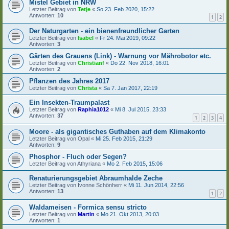
Mistel Gebiet in NRW
Letzter Beitrag von
Tetje
«
So 23. Feb 2020, 15:22
Antworten:
10
1
2
Der Naturgarten - ein bienenfreundlicher Garten
Letzter Beitrag von
Isabel
«
Fr 24. Mai 2019, 09:22
Antworten:
3
Gärten des Grauens (Link) - Warnung vor Mährobotor etc.
Letzter Beitrag von
Christianf
«
Do 22. Nov 2018, 16:01
Antworten:
2
Pflanzen des Jahres 2017
Letzter Beitrag von
Christa
«
Sa 7. Jan 2017, 22:19
Ein Insekten-Traumpalast
Letzter Beitrag von
Raphia1012
«
Mi 8. Jul 2015, 23:33
Antworten:
37
1
2
3
4
Moore - als gigantisches Guthaben auf dem Klimakonto
Letzter Beitrag von
Opal
«
Mi 25. Feb 2015, 21:29
Antworten:
9
Phosphor - Fluch oder Segen?
Letzter Beitrag von
Athyriana
«
Mo 2. Feb 2015, 15:06
Renaturierungsgebiet Abraumhalde Zeche
Letzter Beitrag von
Ivonne Schönherr
«
Mi 11. Jun 2014, 22:56
Antworten:
13
1
2
Waldameisen - Formica sensu stricto
Letzter Beitrag von
Martin
«
Mo 21. Okt 2013, 20:03
Antworten:
1