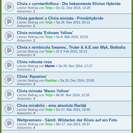
Clivia x cyrntanthiflora - Die bekannteste Klivien Hybride
Letzter Beitrag von
Tetje
«
Do 31. Dez 2015, 14:28
Antworten:
1
Clivia gardenii x Clivia miniata - Primärhybride
Letzter Beitrag von
Tetje
«
Sa 28. Nov 2015, 00:12
Antworten:
2
Clivia miniata 'Eshowe Yellow'
Letzter Beitrag von
Tetje
«
So 8. Mär 2015, 10:23
Antworten:
2
Clivia x nimbicola Swanev., Truter & A.E.van Wyk, Bothalia
Letzter Beitrag von
Tetje
«
Di 3. Feb 2015, 16:13
Antworten:
5
Clivia robusta rosa
Letzter Beitrag von
Martin
«
So 28. Dez 2014, 17:27
Antworten:
1
Clivia 'Aquarius'
Letzter Beitrag von
Pauline
«
Sa 20. Dez 2014, 23:00
Antworten:
3
Clivia miniata 'Mares Yellow'
Letzter Beitrag von
Tetje
«
Mi 26. Nov 2014, 12:33
Antworten:
4
Clivia mirabilis - eine absolute Rarität
Letzter Beitrag von
Tetje
«
Do 27. Mär 2014, 19:49
Antworten:
4
Weltpremiere - Sämtl. Wildarten der Klivie auf ein Foto
Letzter Beitrag von
Tetje
«
Mo 17. Jun 2013, 18:37
Antworten:
4