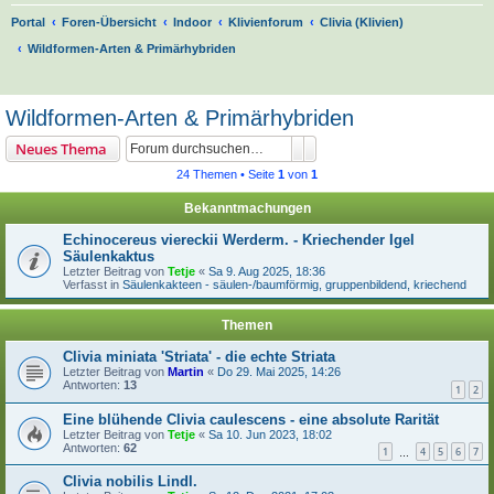
Portal
Foren-Übersicht
Indoor
Klivienforum
Clivia (Klivien)
Wildformen-Arten & Primärhybriden
S
u
Wildformen-Arten & Primärhybriden
c
Suche
Erweiterte Suche
Neues Thema
h
24 Themen • Seite
1
von
1
e
Bekanntmachungen
Echinocereus viereckii Werderm. - Kriechender Igel
Säulenkaktus
Letzter Beitrag von
Tetje
«
Sa 9. Aug 2025, 18:36
Verfasst in
Säulenkakteen - säulen-/baumförmig, gruppenbildend, kriechend
Themen
Clivia miniata 'Striata' - die echte Striata
Letzter Beitrag von
Martin
«
Do 29. Mai 2025, 14:26
Antworten:
13
1
2
Eine blühende Clivia caulescens - eine absolute Rarität
Letzter Beitrag von
Tetje
«
Sa 10. Jun 2023, 18:02
Antworten:
62
1
4
5
6
7
…
Clivia nobilis Lindl.