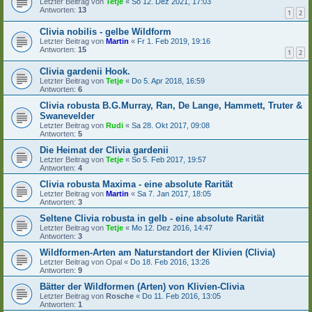
Letzter Beitrag von
Tetje
«
So 12. Dez 2021, 17:03
Antworten:
13
1
2
Clivia nobilis - gelbe Wildform
Letzter Beitrag von
Martin
«
Fr 1. Feb 2019, 19:16
Antworten:
15
1
2
Clivia gardenii Hook.
Letzter Beitrag von
Tetje
«
Do 5. Apr 2018, 16:59
Antworten:
6
Clivia robusta B.G.Murray, Ran, De Lange, Hammett, Truter &
Swanevelder
Letzter Beitrag von
Rudi
«
Sa 28. Okt 2017, 09:08
Antworten:
5
Die Heimat der Clivia gardenii
Letzter Beitrag von
Tetje
«
So 5. Feb 2017, 19:57
Antworten:
4
Clivia robusta Maxima - eine absolute Rarität
Letzter Beitrag von
Martin
«
Sa 7. Jan 2017, 18:05
Antworten:
3
Seltene Clivia robusta in gelb - eine absolute Rarität
Letzter Beitrag von
Tetje
«
Mo 12. Dez 2016, 14:47
Antworten:
3
Wildformen-Arten am Naturstandort der Klivien (Clivia)
Letzter Beitrag von
Opal
«
Do 18. Feb 2016, 13:26
Antworten:
9
Bätter der Wildformen (Arten) von Klivien-Clivia
Letzter Beitrag von
Rosche
«
Do 11. Feb 2016, 13:05
Antworten:
1