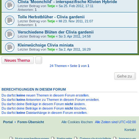
Clivia 'Moonchild' - interspezifische Klivien Hybride
Letzter Beitrag von
Tetje
«
Sa 25. Feb 2012, 17:11
Antworten:
1
Tolle Herbstblüher - Clivia gardenii
Letzter Beitrag von
Tetje
«
Mi 23. Nov 2011, 21:07
Antworten:
1
Verschiedene Blüten der Clivia gardenii
Letzter Beitrag von
Tetje
«
So 3. Apr 2011, 14:58
Kleinwüchsige Clivia miniata
Letzter Beitrag von
Tetje
«
Sa 2. Apr 2011, 16:29
Neues Thema
24 Themen • Seite
1
von
1
Gehe zu
BERECHTIGUNGEN IN DIESEM FORUM
Du darfst
keine
neuen Themen in diesem Forum erstellen.
Du darfst
keine
Antworten zu Themen in diesem Forum erstellen.
Du darfst deine Beiträge in diesem Forum
nicht
ändern.
Du darfst deine Beiträge in diesem Forum
nicht
löschen.
Du darfst
keine
Dateianhänge in diesem Forum erstellen.
Portal
Foren-Übersicht
Alle Cookies löschen
Alle Zeiten sind
UTC+02:00
Kontakt
Nutzungsbedingungen
Netiquette
Datenschutzrichtlinie
Impressum