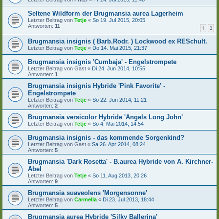
Seltene Wildform der Brugmansia aurea Lagerheim
Letzter Beitrag von
Tetje
«
So 19. Jul 2015, 20:05
Antworten:
11
1
2
Brugmansia insignis ( Barb.Rodr. ) Lockwood ex RESchult.
Letzter Beitrag von
Tetje
«
Do 14. Mai 2015, 21:37
Brugmansia insignis 'Cumbaja' - Engelstrompete
Letzter Beitrag von
Gast
«
Di 24. Jun 2014, 10:55
Antworten:
1
Brugmansia insignis Hybride 'Pink Favorite' -
Engelstrompete
Letzter Beitrag von
Tetje
«
So 22. Jun 2014, 11:21
Antworten:
2
Brugmansia versicolor Hybride 'Angels Long John'
Letzter Beitrag von
Tetje
«
So 4. Mai 2014, 14:54
Brugmansia insignis - das kommende Sorgenkind?
Letzter Beitrag von
Gast
«
Sa 26. Apr 2014, 08:24
Antworten:
5
Brugmansia 'Dark Rosetta' - B.aurea Hybride von A. Kirchner-
Abel
Letzter Beitrag von
Tetje
«
So 11. Aug 2013, 20:26
Antworten:
9
Brugmansia suaveolens 'Morgensonne'
Letzter Beitrag von
Carmella
«
Di 23. Jul 2013, 18:44
Antworten:
5
Brugmansia aurea Hybride 'Silky Ballerina'