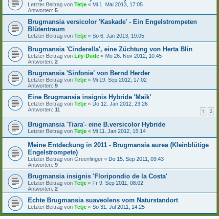
Letzter Beitrag von
Tetje
«
Mi 1. Mai 2013, 17:05
Antworten:
5
Brugmansia versicolor 'Kaskade' - Ein Engelstrompeten
Blütentraum
Letzter Beitrag von
Tetje
«
So 6. Jan 2013, 19:05
Brugmansia 'Cinderella', eine Züchtung von Herta Blin
Letzter Beitrag von
Lily-Dude
«
Mo 26. Nov 2012, 10:45
Antworten:
2
Brugmansia 'Sinfonie' von Bernd Herder
Letzter Beitrag von
Tetje
«
Mi 19. Sep 2012, 17:02
Antworten:
9
Eine Brugmansia insignis Hybride 'Maik'
Letzter Beitrag von
Tetje
«
Do 12. Jan 2012, 23:26
Antworten:
11
1
2
Brugmansia 'Tiara'- eine B.versicolor Hybride
Letzter Beitrag von
Tetje
«
Mi 11. Jan 2012, 15:14
Meine Entdeckung in 2011 - Brugmansia aurea (Kleinblütige
Engelstrompete)
Letzter Beitrag von
Greenfinger
«
Do 15. Sep 2011, 09:43
Antworten:
9
Brugmansia insignis 'Floripondio de la Costa'
Letzter Beitrag von
Tetje
«
Fr 9. Sep 2011, 08:02
Antworten:
2
Echte Brugmansia suaveolens vom Naturstandort
Letzter Beitrag von
Tetje
«
So 31. Jul 2011, 14:25