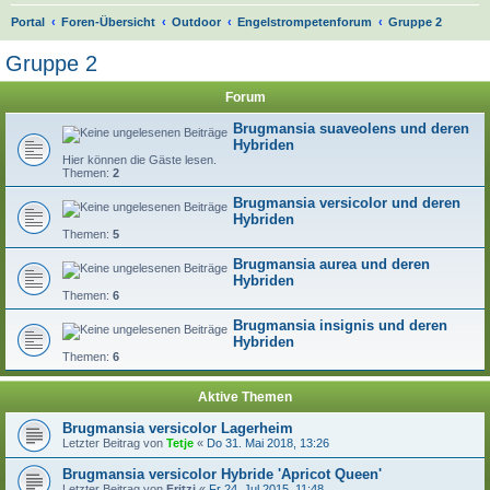
S
Portal
Foren-Übersicht
Outdoor
Engelstrompetenforum
Gruppe 2
u
Gruppe 2
c
Forum
h
e
Brugmansia suaveolens und deren
Hybriden
Hier können die Gäste lesen.
Themen:
2
Brugmansia versicolor und deren
Hybriden
Themen:
5
Brugmansia aurea und deren
Hybriden
Themen:
6
Brugmansia insignis und deren
Hybriden
Themen:
6
Aktive Themen
Brugmansia versicolor Lagerheim
Letzter Beitrag von
Tetje
«
Do 31. Mai 2018, 13:26
Brugmansia versicolor Hybride 'Apricot Queen'
Letzter Beitrag von
Fritzi
«
Fr 24. Jul 2015, 11:48