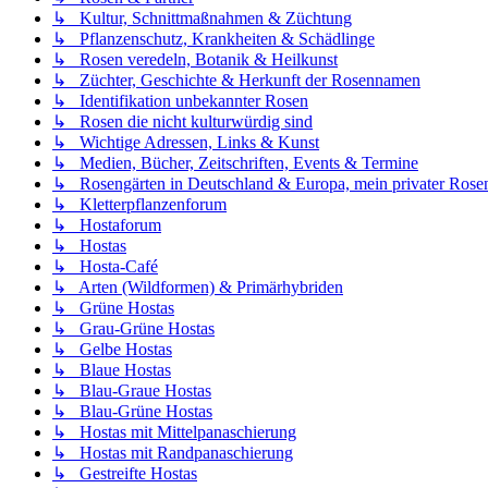
↳ Kultur, Schnittmaßnahmen & Züchtung
↳ Pflanzenschutz, Krankheiten & Schädlinge
↳ Rosen veredeln, Botanik & Heilkunst
↳ Züchter, Geschichte & Herkunft der Rosennamen
↳ Identifikation unbekannter Rosen
↳ Rosen die nicht kulturwürdig sind
↳ Wichtige Adressen, Links & Kunst
↳ Medien, Bücher, Zeitschriften, Events & Termine
↳ Rosengärten in Deutschland & Europa, mein privater Rosen
↳ Kletterpflanzenforum
↳ Hostaforum
↳ Hostas
↳ Hosta-Café
↳ Arten (Wildformen) & Primärhybriden
↳ Grüne Hostas
↳ Grau-Grüne Hostas
↳ Gelbe Hostas
↳ Blaue Hostas
↳ Blau-Graue Hostas
↳ Blau-Grüne Hostas
↳ Hostas mit Mittelpanaschierung
↳ Hostas mit Randpanaschierung
↳ Gestreifte Hostas