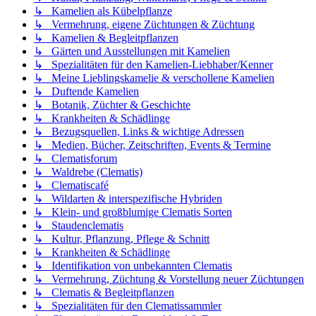
↳ Kamelien als Kübelpflanze
↳ Vermehrung, eigene Züchtungen & Züchtung
↳ Kamelien & Begleitpflanzen
↳ Gärten und Ausstellungen mit Kamelien
↳ Spezialitäten für den Kamelien-Liebhaber/Kenner
↳ Meine Lieblingskamelie & verschollene Kamelien
↳ Duftende Kamelien
↳ Botanik, Züchter & Geschichte
↳ Krankheiten & Schädlinge
↳ Bezugsquellen, Links & wichtige Adressen
↳ Medien, Bücher, Zeitschriften, Events & Termine
↳ Clematisforum
↳ Waldrebe (Clematis)
↳ Clematiscafé
↳ Wildarten & interspezifische Hybriden
↳ Klein- und großblumige Clematis Sorten
↳ Staudenclematis
↳ Kultur, Pflanzung, Pflege & Schnitt
↳ Krankheiten & Schädlinge
↳ Identifikation von unbekannten Clematis
↳ Vermehrung, Züchtung & Vorstellung neuer Züchtungen
↳ Clematis & Begleitpflanzen
↳ Spezialitäten für den Clematissammler