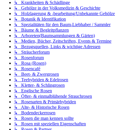
↳ Krankheiten & Schädlinge
↳ Gehölze in der Volksmedizin & Geschichte
↳ Holzlagerung & -bearbeitung/Unbekannte Gehölze
↳ Botanik & Identifikation
↳ Spezialitäten für den Baum-Liebhaber / Sammler
↳ Bäume & Begleitpflanzen
↳ Arboreten(Baumsammlungen & Gärten)
↳ Medien, Bücher, Zeitschriften, Events & Termine
↳ Bezugsquellen, Links & wichtige Adressen
↳ Sträucherforum
↳ Rosenforum
↳ Rosa (Rosen)
↳ Rosencafé
↳ Beet- & Zwergrosen
↳ Teehybriden & Edelrosen
↳ Kletter- & Schlingrosen
↳ Englische Rosen
↳ Öfter- & einmalblühende Strauchrosen
↳ Rosenarten & Primärhybriden
↳ Alte- & Historische Rosen
↳ Bodendeckerrosen
↳ Rosen die man kennen sollte
↳ Rosen mit speziellen Eigenschaften
↳ Rosen & Partner