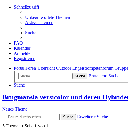
Schnellzugriff
Unbeantwortete Themen
Aktive Themen
Suche
FAQ
Kalender
Anmelden
Registrieren
Portal
Foren-Übersicht
Outdoor
Engelstrompetenforum
Gruppe
Erweiterte Suche
Suche
Suche
Brugmansia versicolor und deren Hybride
Neues Thema
Erweiterte Suche
Suche
5 Themen • Seite
1
von
1