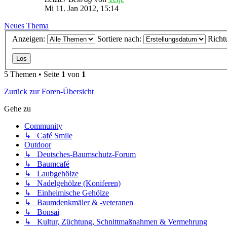
Mi 11. Jan 2012, 15:14
Neues Thema
Anzeigen:
Sortiere nach:
Richt
5 Themen • Seite
1
von
1
Zurück zur Foren-Übersicht
Gehe zu
Community
↳ Café Smile
Outdoor
↳ Deutsches-Baumschutz-Forum
↳ Baumcafé
↳ Laubgehölze
↳ Nadelgehölze (Koniferen)
↳ Einheimische Gehölze
↳ Baumdenkmäler & -veteranen
↳ Bonsai
↳ Kultur, Züchtung, Schnittmaßnahmen & Vermehrung