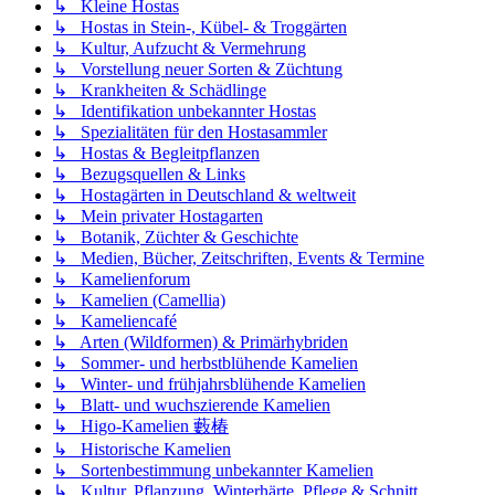
↳ Kleine Hostas
↳ Hostas in Stein-, Kübel- & Troggärten
↳ Kultur, Aufzucht & Vermehrung
↳ Vorstellung neuer Sorten & Züchtung
↳ Krankheiten & Schädlinge
↳ Identifikation unbekannter Hostas
↳ Spezialitäten für den Hostasammler
↳ Hostas & Begleitpflanzen
↳ Bezugsquellen & Links
↳ Hostagärten in Deutschland & weltweit
↳ Mein privater Hostagarten
↳ Botanik, Züchter & Geschichte
↳ Medien, Bücher, Zeitschriften, Events & Termine
↳ Kamelienforum
↳ Kamelien (Camellia)
↳ Kameliencafé
↳ Arten (Wildformen) & Primärhybriden
↳ Sommer- und herbstblühende Kamelien
↳ Winter- und frühjahrsblühende Kamelien
↳ Blatt- und wuchszierende Kamelien
↳ Higo-Kamelien 藪椿
↳ Historische Kamelien
↳ Sortenbestimmung unbekannter Kamelien
↳ Kultur, Pflanzung, Winterhärte, Pflege & Schnitt